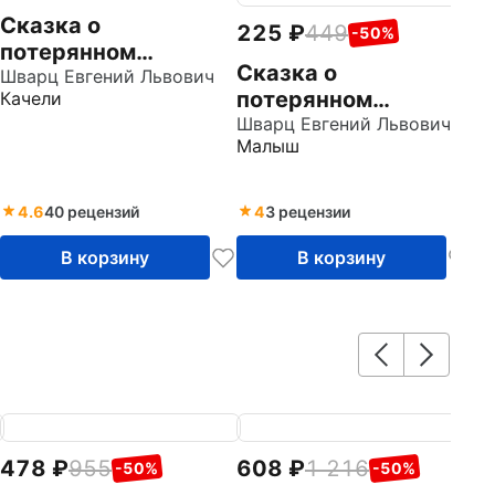
Сказка о
225
449
-50%
потерянном
Сказка о
времени и другие
Шварц Евгений Львович
потерянном
Качели
сказки
времени
Шварц Евгений Львович
Малыш
4.6
40 рецензий
4
3 рецензии
В корзину
В корзину
478
955
608
1 216
6
-50%
-50%