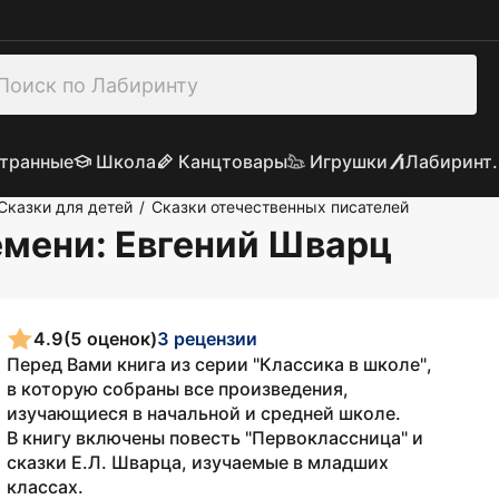
транные
Школа
Канцтовары
Игрушки
Лабиринт.
Сказки для детей
Сказки отечественных писателей
/
емени
: Евгений Шварц
4.9
(5 оценок)
3 рецензии
Перед Вами книга из серии "Классика в школе",
в которую собраны все произведения,
изучающиеся в начальной и средней школе.
В книгу включены повесть "Первоклассница" и
сказки Е.Л. Шварца, изучаемые в младших
классах.