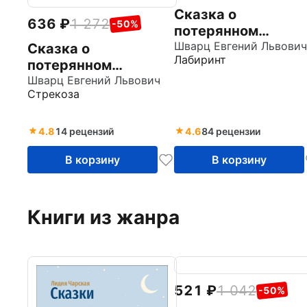
Сказка о
636
1 272
-50%
потерянном
времени
Шварц Евгений Львович
Сказка о
Лабиринт
потерянном
времени
Шварц Евгений Львович
Стрекоза
4.8
14 рецензий
4.6
84 рецензии
В корзину
В корзину
Книги из жанра
521
1 042
-50%