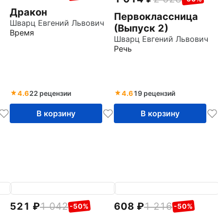
Дракон
Первоклассница
Шварц Евгений Львович
(Выпуск 2)
Время
Шварц Евгений Львович
Речь
4.6
22 рецензии
4.6
19 рецензий
В корзину
В корзину
521
1 042
608
1 216
-50%
-50%