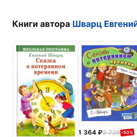
Книги автора
Шварц Евгени
1 364
2 728
-50%