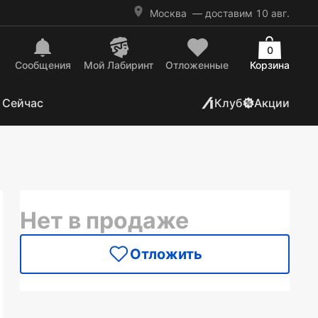
Москва
— доставим 10 авг.
0
Сообщения
Mой Лабиринт
Отложенные
Корзина
 Сейчас
Клуб
Акции
Нет в продаже
Отложить