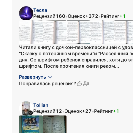
Тесла
Рецензий
160
Оценок
+372
Рейтинг
+1
•
•
Читали книгу с дочкой-первоклассницей с удов
"Сказку о потерянном времени"и "Рассеянный в
дня. Со шрифтом ребенок справился, хотя до э
шрифтом. После прочтения книги реком...
Развернуть
Да
Понравилась рецензия?
Tollian
Рецензий
12
Оценок
+27
Рейтинг
+1
•
•