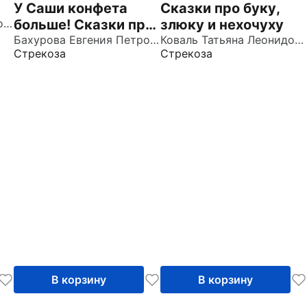
У Саши конфета
Сказки про буку,
Бахурова Евгения Петровна
больше! Сказки про
злюку и нехочуху
нежадных малышей
Бахурова Евгения Петровна
Коваль Татьяна Леонидовна
Стрекоза
Стрекоза
В корзину
В корзину