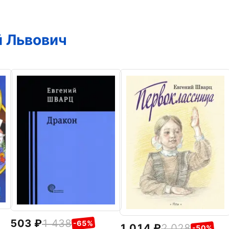
й Львович
503
1 438
-65%
1 014
2 028
-50%