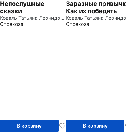
Непослушные
Заразные привычки.
С
сказки
Как их победить
м
Коваль Татьяна Леонидовна
Коваль Татьяна Леонидовна
т
Стрекоза
Стрекоза
Ст
г
к
В корзину
В корзину