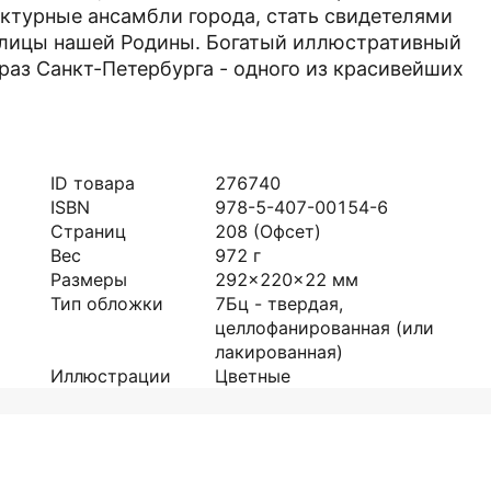
ктурные ансамбли города, стать свидетелями
олицы нашей Родины. Богатый иллюстративный
раз Санкт-Петербурга - одного из красивейших
ID товара
276740
ISBN
978-5-407-00154-6
Страниц
208
(Офсет)
Вес
972
г
Размеры
292x220x22
мм
Тип обложки
7Бц - твердая,
целлофанированная (или
лакированная)
Иллюстрации
Цветные