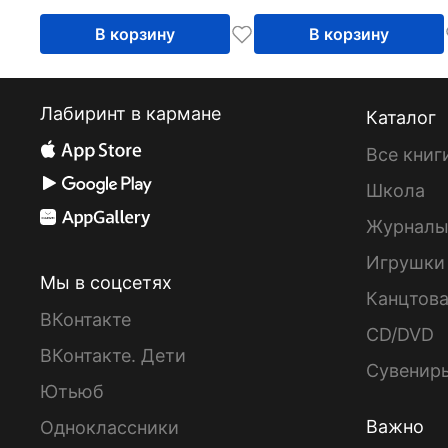
В корзину
В корзину
Лабиринт в кармане
Каталог
Все книг
Школа
Журнал
Игрушки
Мы в соцсетях
Канцтов
ВКонтакте
CD/DVD
ВКонтакте. Дети
Сувенир
Ютьюб
Важно
Одноклассники