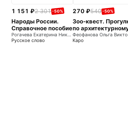
1 151
2 301
270
540
-50%
-50%
Народы России.
Зоо-квест. Прогул
Справочное пособие
по архитектурном
Рогачева Екатерина Николаевна
зверинцу
Фе
Русское слово
Каро
Петербурга