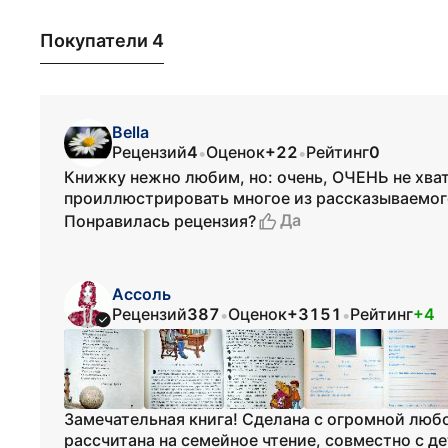
Покупатели 4
Bella
Рецензий
4
Оценок
+22
Рейтинг
0
•
•
Книжку нежно любим, но: очень, ОЧЕНЬ не хват
проиллюстрировать многое из рассказываемог
Да
Понравилась рецензия?
Ассоль
Рецензий
387
Оценок
+3151
Рейтинг
+4
•
•
Замечательная книга! Сделана с огромной любо
рассчитана на семейное чтение, совместно с д