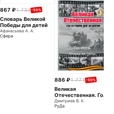
867
1 733
8
-50%
Словарь Великой
П
Победы для детей
Ру
Афанасьева А. А.
Сфера
886
1 771
-50%
Великая
Отечественная. Год
за годом. Шаг за
Дмитриев В. К.
РуДа
шагом. Год 1944.
Вперед на запад