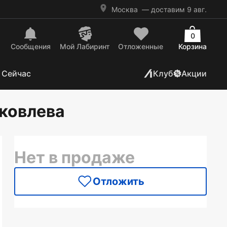
Москва
— доставим 9 авг.
0
Сообщения
Mой Лабиринт
Отложенные
Корзина
 Сейчас
Клуб
Акции
Яковлева
Нет в продаже
Отложить