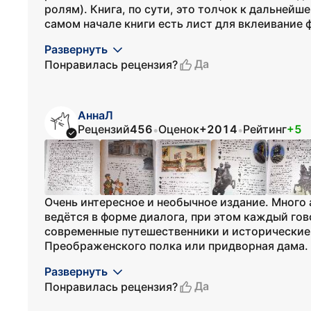
ролям). Книга, по сути, это толчок к дальнейш
самом начале книги есть лист для вклеивание ф
Развернуть
Да
Понравилась рецензия?
АннаЛ
Рецензий
456
Оценок
+2014
Рейтинг
+5
•
•
Очень интересное и необычное издание. Много 
ведётся в форме диалога, при этом каждый го
современные путешественники и исторические
Преображенского полка или придворная дама. К
Развернуть
Да
Понравилась рецензия?