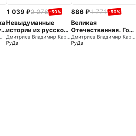
1 039
2 078
886
1 771
-50%
-50%
ка
Невыдуманные
Великая
у
истории из русской
Отечественная. Год
офанова Ольга Викторовна
истории. Век XIV
Дмитриев Владимир Карлович
1943. Коренной
Дмитриев Владимир Карлович
РуДа
РуДа
перелом