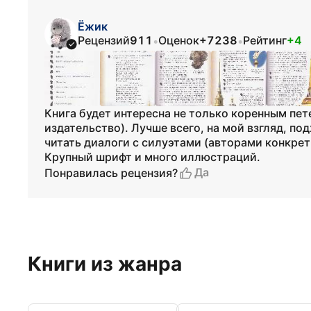
Ёжик
Рецензий
911
Оценок
+7238
Рейтинг
+4
•
•
Книга будет интересна не только коренным пе
издательство). Лучше всего, на мой взгляд, по
читать диалоги с силуэтами (авторами конкрет
Крупный шрифт и много иллюстраций.
Да
Понравилась рецензия?
Книги из жанра