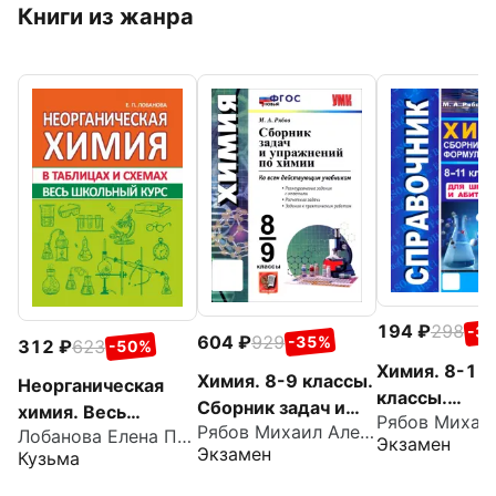
Книги из жанра
194
298
-3
604
929
-35%
312
623
-50%
Химия. 8-11
Химия. 8-9 классы.
Неорганическая
классы.
Сборник задач и
химия. Весь
Справочник.
Рябов Михаил Алексеевич
упражнений
Лобанова Елена Петровна
школьный курс в
Экзамен
Сборник осн
Экзамен
Кузьма
таблицах и схемах
формул для