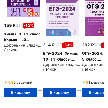
159
318
-50%
Химия. 9-11 класс.
Карманный
314
627
292
584
Доронькин Владимир Николаевич
-50%
-5
справочник
Легион
ЕГЭ-2024. Химия.
ОГЭ-2024. Х
10–11 классы.
9 класс.
Доронькин Владимир Николаевич
Тематический
Тематически
Легион
Легион
тренинг.Задания
тренинг. Все
базового и
заданий
повышенного
4.3
6 рецензий
5
1 рецензия
уровней сложности
В корзину
В корзину
В корзин