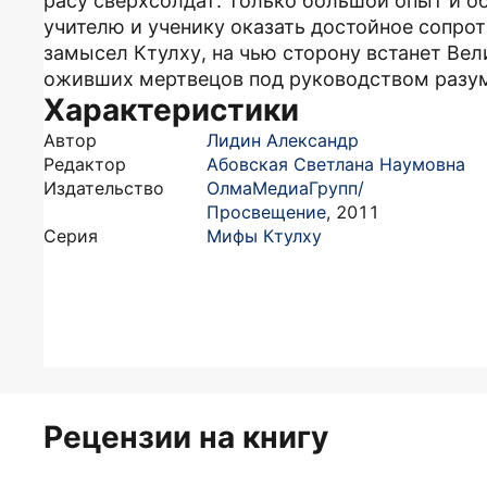
расу сверхсолдат. Только большой опыт и о
учителю и ученику оказать достойное сопро
замысел Ктулху, на чью сторону встанет Ве
оживших мертвецов под руководством разумн
Характеристики
Автор
Лидин Александр
Редактор
Абовская Светлана Наумовна
Издательство
ОлмаМедиаГрупп/
Просвещение
,
2011
Серия
Мифы Ктулху
Рецензии на книгу