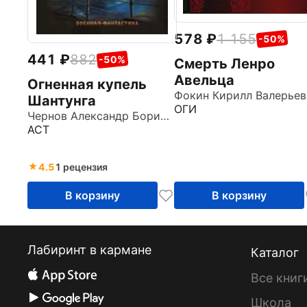
578
1 155
-50%
441
882
-50%
Смерть Ленро
Авельца
Огненная купель
Фокин Кирилл Валерьев
Шантунга
ОГИ
Чернов Александр Борисович
АСТ
4.5
1 рецензия
В корзину
В корзину
Лабиринт в кармане
Каталог
Все книг
Школа