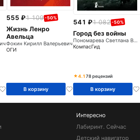
555
1 109
-50%
541
1 082
-50%
Жизнь Ленро
Город без войны
Авельца
Пономарева Светлана Витальевна
ич
Фокин Кирилл Валерьевич
КомпасГид
ОГИ
4.1
78 рецензий
В корзину
В корзину
Интересно
и
Лабиринт. Сейчас
Детский навигатор