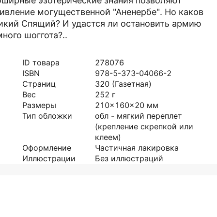
бширные эзотерические знания позволяют
тивление могущественной "Аненербе". Но каков
ликий Спящий? И удастся ли остановить армию
ого шоггота?..
ID товара
278076
ISBN
978-5-373-04066-2
Страниц
320
(Газетная)
Вес
252
г
Размеры
210x160x20
мм
Тип обложки
обл - мягкий переплет
(крепление скрепкой или
клеем)
Оформление
Частичная лакировка
Иллюстрации
Без иллюстраций