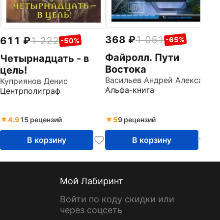
368
1 051
611
1 222
-65%
-50%
Файролл. Пути
Четырнадцать - в
Востока
цель!
Васильев Андрей Александрович
Куприянов Денис
Альфа-книга
Центрполиграф
4.9
15 рецензий
5
9 рецензий
В корзину
В корзину
Мой Лабиринт
Войти по коду скидки или
через соцсеть