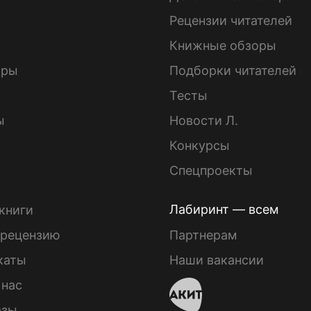
ы
Рецензии читателей
Книжные обзоры
ары
Подборки читателей
Тесты
ы
Новости Л.
Конкурсы
Спецпроекты
Лабиринт — всем
книги
 рецензию
Партнерам
каты
Наши вакансии
 нас
азы