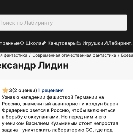
транные
Школа
Канцтовары
Игрушки
Лабиринт.
я фантастика
Современная отечественная фантастика
Боева
/
/
ександр Лидин
3
(2 оценки)
1 рецензия
Узнав о нападении фашисткой Германии на
Россию, знаменитый авантюрист и колдун барон
Фредерикс рвется в Россию, чтобы включиться
в борьбу с оккупантами. Но перед ним и его
учеником Василием Кузьминым стоит непростая
задача - уничтожить лабораторию СС, где под