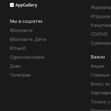
Журнал
Игрушки
Мы в соцсетях
Канцтов
ВКонтакте
CD/DVD
ВКонтакте. Дети
Сувенир
Ютьюб
Важно
Одноклассники
Дзен
Акции
Телеграм
Главные 
Бонус за
Сертифи
Только у
Предзак