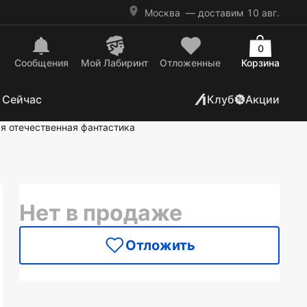
Москва
— доставим 10 авг.
0
Сообщения
Mой Лабиринт
Отложенные
Корзина
 Сейчас
Клуб
Акции
я отечественная фантастика
Нет в продаже
Отложить