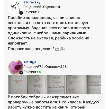
azure-sky
Рецензий
5
Оценок
+4
•
Рейтинг
0
Пособие понравилось, взяли в числе
нескольких на лето повторять школьную
программу. Задания всех вариантов почти
одинаковые, с небольшими вариациями.
Сложность не высокая, ребёнка особо не
напрягает.
Да
Понравилась рецензия?
ArtOlga
Рецензий
74
Оценок
+246
•
Рейтинг
+4
В пособии собраны межпредметные
проверочные работы для 1-го класса. Каждую
работу нужно достать из книги, открыв