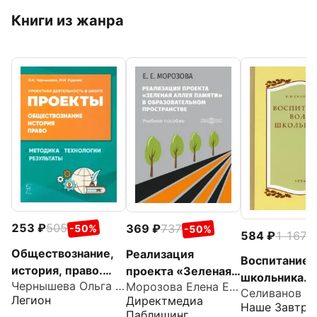
Книги из жанра
253
505
369
737
-50%
-50%
584
1 167
-
Обществознание,
Реализация
Воспитание 
история, право.
проекта «Зеленая
школьника. 
Чернышева Ольга Александровна
Морозова Елена Евгеньевна
Проектная
Аллея Памяти» в
год
Легион
Директмедиа
деятельность в
образовательном
Наше Завтра
Паблишинг