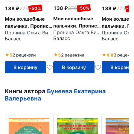
138
276
138
276
138
276
-50%
-50%
-5
Мои волшебные
Мои волшебные
Мои волшеб
пальчики. Прописи
пальчики. Прописи
пальчики. П
Пронина Ольга Викторовна
Пронина Ольга Викторовна
для
для
для
Баласс
Баласс
Баласс
первоклассников.
первоклассников.
первоклассн
Часть 4. ФГОС
Часть 5. ФГОС
Часть 3. ФГ
5
2 рецензии
5
2 рецензии
4.8
3 реценз
В корзину
В корзину
В корзин
Книги автора
Бунеева Екатерина
Валерьевна