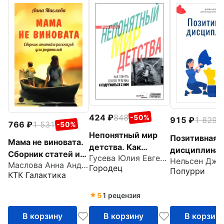
424
848
-50%
915
1 829
-
766
1 531
-50%
Непонятный мир
Позитивная
Мама не виновата.
детства. Как
дисциплина.
Сборник статей и
Гусева Юлия Евгеньевна
понять своего
Нельсен Дже
помочь детя
Маслова Анна Андреевна
рассказов для
Городец
Попурри
ребенка и
развить
КТК Галактика
родителей
подружиться с ним
сознательнос
5
1 рецензия
ответственн
В корзину
В корзину
В корзин