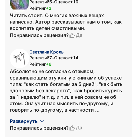
Рецензий
5
Оценок
+10
•
Рейтинг
+2
Читать стоит. О многих важных вещах
написано. Автор рассказывает нам о том, как
воспитать детей счастливыми.
Да
Понравилась рецензия?
Светлана Кроль
Рецензий
7
Оценок
+14
•
Рейтинг
+6
Абсолютно не согласна с отзывом,
сравнивающим эту книгу с книгами об успехе
типа: "как стать богатым за 5 дней", "как быть
здоровым без лекарств", "как бросить курить
за 1 неделю" и т.д. и т.п. в ней совсем не об
этом. Она учит нас мыслить по-другому, и
говорить по-другому, в частности ...
Развернуть
Да
Понравилась рецензия?