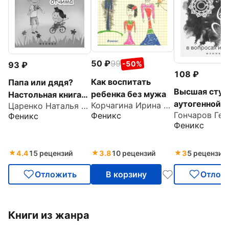
50
99
-50%
93
108
Как воспитать
Папа или дядя?
Высшая ступ
ребенка без мужа
Настольная книга
аутогенной
Корчагина Ирина Леонидовна
Царенко Наталья Владимировна
отчима
Феникс
тренировки 
Феникс
Феникс
вопросах и о
4.4
15 рецензий
3.8
10 рецензий
3
5 рецензий
Отложить
В корзину
Отлож
Книги из жанра