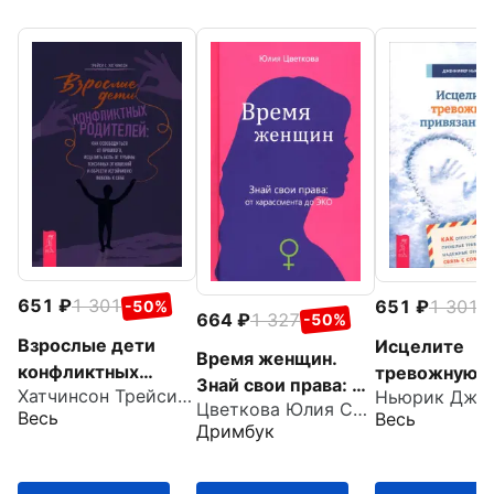
651
1 301
651
1 301
-50%
-
664
1 327
-50%
Взрослые дети
Исцелите
Время женщин.
конфликтных
тревожную
Знай свои права: от
Хатчинсон Трейси С.
Ньюрик Дже
родителей. Как
привязанност
Цветкова Юлия Сергеевна
харассмента до
Весь
Весь
освободиться от
отпустить
Дримбук
ЭКО
прошлого,
прошлые тр
исцелить боль от
выстроить