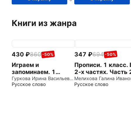
Книги из жанра
430
860
347
694
-50%
-50%
Играем и
Прописи. 1 класс. 
запоминаем. 1
2-х частях. Часть 
класс. Тренажёр по
Гуркова Ирина Васильевна
Русское слово
Русское слово
русскому языку