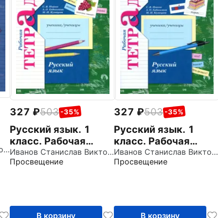
327
503
327
503
-35%
-35%
Русский язык. 1
Русский язык. 1
класс. Рабочая
класс. Рабочая
Иванов Станислав Викторович
тетрадь. Часть 1.
Иванов Станислав Викторович
тетрадь. Часть 2.
Иванов Станислав Викторович
Просвещение
Просвещение
ФГОС
ФГОС
В корзину
В корзину