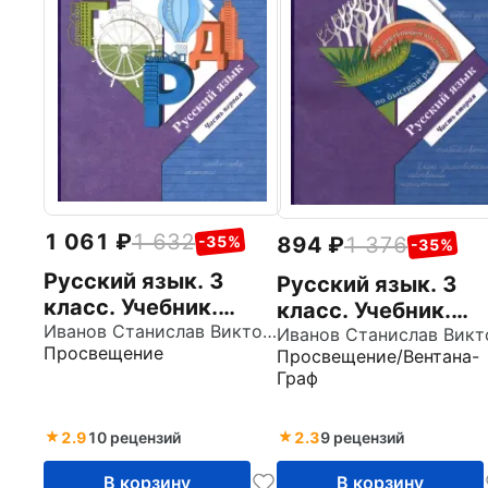
1 061
1 632
-35%
894
1 376
-35%
Русский язык. 3
Русский язык. 3
класс. Учебник.
класс. Учебник.
Часть 1. ФГОС
Иванов Станислав Викторович
Часть 2. ФГОС
Просвещение
Просвещение/Вентана-
Граф
2.9
10 рецензий
2.3
9 рецензий
В корзину
В корзину