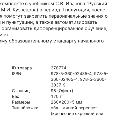
комплекте с учебником С.В. Иванова "Русский
 М.И. Кузнецова) в период II полугодия, после
я помогут закрепить первоначальные знания о
 и пунктуации, а также автоматизировать
т организовать дифференцированное обучение,
мся.
ому образовательному стандарту начального
ID товара
278774
ISBN
978-5-360-02435-4, 978-5-
360-02465-4, 978-5-3600-
3037-9
Страниц
96
(Офсет)
Вес
170
г
Размеры
260x200x5
мм
Тип обложки
обл - мягкий переплет
(крепление скрепкой или