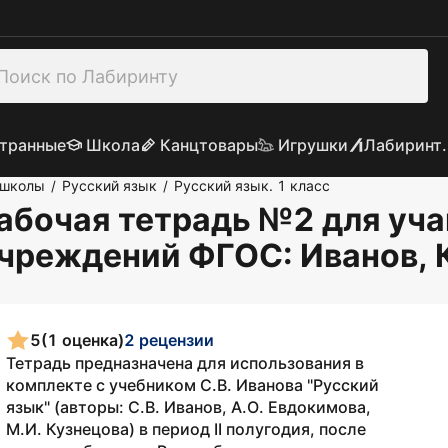
транные
Школа
Канцтовары
Игрушки
Лабиринт.
 школы
Русский язык
Русский язык. 1 класс
/
/
 Рабочая тетрадь №2 для уч
учреждений ФГОС
: Иванов,
5
(1 оценка)
2 рецензии
Тетрадь предназначена для использования в
комплекте с учебником С.В. Иванова "Русский
язык" (авторы: С.В. Иванов, А.О. Евдокимова,
М.И. Кузнецова) в период II полугодия, после