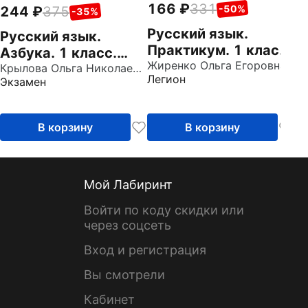
166
331
-50%
244
375
-35%
Русский язык.
Русский язык.
Практикум. 1 класс.
Азбука. 1 класс.
Правила и
Жиренко Ольга Егоровна
Тесты к учебнику В.
Крылова Ольга Николаевна
Легион
Экзамен
упражнения
Г. Горецкого и др.
Часть 2
В корзину
В корзину
Мой Лабиринт
Войти по коду скидки или
через соцсеть
Вход и регистрация
Вы смотрели
Кабинет