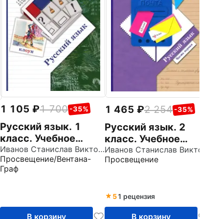
Р
к
п
Пр
ч
Ф
1 105
1 700
1 465
2 254
-35%
-35%
Русский язык. 1
Русский язык. 2
класс. Учебное
класс. Учебное
пособие. ФГОС
Иванов Станислав Викторович
пособие. В 2-х
Иванов Станислав Викторович
Просвещение/Вентана-
Просвещение
частях. Часть 1.
Граф
ФГОС
5
1 рецензия
В корзину
В корзину