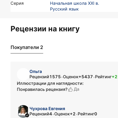
Серия
Начальная школа XXI в.
Русский язык
Рецензии на книгу
Покупатели 2
Ольга
Рецензий
1575
Оценок
+5437
Рейтинг
+2
•
•
Иллюстрации для наглядности:
Да
Понравилась рецензия?
Чухрова Евгения
Рецензий
4
Оценок
+2
Рейтинг
0
•
•