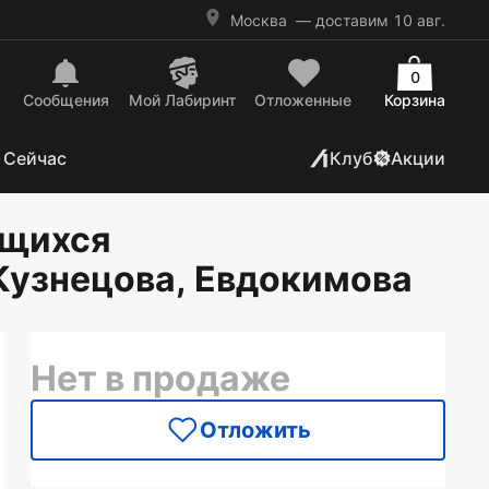
Москва
— доставим 10 авг.
0
Сообщения
Mой Лабиринт
Отложенные
Корзина
 Сейчас
Клуб
Акции
ащихся
 Кузнецова, Евдокимова
Нет в продаже
Отложить