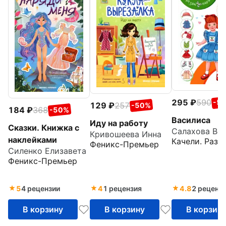
295
590
-5
129
257
-50%
184
368
-50%
Василиса
Иду на работу
Сказки. Книжка с
Салахова Ве
Кривошеева Инна
наклейками
Качели. Разв
Феникс-Премьер
Силенко Елизавета
Феникс-Премьер
5
4 рецензии
4
1 рецензия
4.8
2 реценз
В корзину
В корзину
В корзин