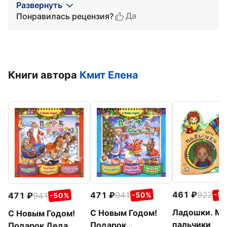
Развернуть
Да
Понравилась рецензия?
Книги автора
Кмит Елена
461
922
471
941
-5
471
941
-50%
-50%
Ладошки. М
С Новым Годом!
С Новым Годом!
пальчики
Подарок
Подарок Деда