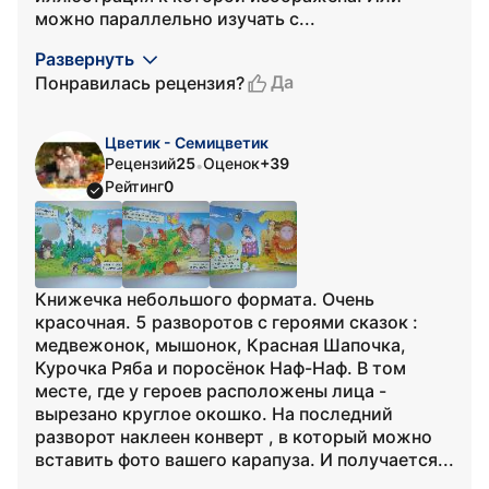
можно параллельно изучать с...
Развернуть
Да
Понравилась рецензия?
Цветик - Семицветик
Рецензий
25
Оценок
+39
•
Рейтинг
0
Книжечка небольшого формата. Очень
красочная. 5 разворотов с героями сказок :
медвежонок, мышонок, Красная Шапочка,
Курочка Ряба и поросёнок Наф-Наф. В том
месте, где у героев расположены лица -
вырезано круглое окошко. На последний
разворот наклеен конверт , в который можно
вставить фото вашего карапуза. И получается...