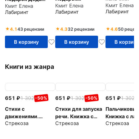
Кмит Елена
Кмит Елена
Кмит Елена
Снегурочки
Мороза
Лабиринт
Лабиринт
Лабиринт
4.1
43 рецензии
4.3
32 рецензии
4.6
50 рецен
В корзину
В корзину
В корзин
Книги из жанра
651
1 302
651
1 302
651
1 302
-50%
-50%
-
Стихи с
Стихи для запуска
Пальчиковые
движениями.
речи. Книжка с
Книжка с ла
Стрекоза
Стрекоза
Стрекоза
Книжка с лапками
лапками