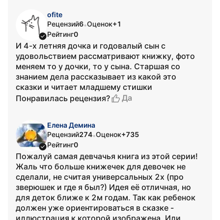
ofite
Рецензий
6
Оценок
+1
•
Рейтинг
0
И 4-х летняя дочка и годовалый сын с
удовольствием рассматривают книжку, фото
меняем то у дочки, то у сына. Старшая со
знанием дела рассказывает из какой это
сказки и читает младшему стишки
Да
Понравилась рецензия?
Елена Демина
Рецензий
274
Оценок
+735
•
Рейтинг
0
Пожалуй самая девчачья книга из этой серии!
Жаль что больше книжечек для девочек не
сделали, не считая универсальных 2х (про
зверюшек и где я был?) Идея её отличная, но
для деток ближе к 2м годам. Так как ребенок
должен уже ориентироваться в сказке -
иллюстрация к которой изображена. Или