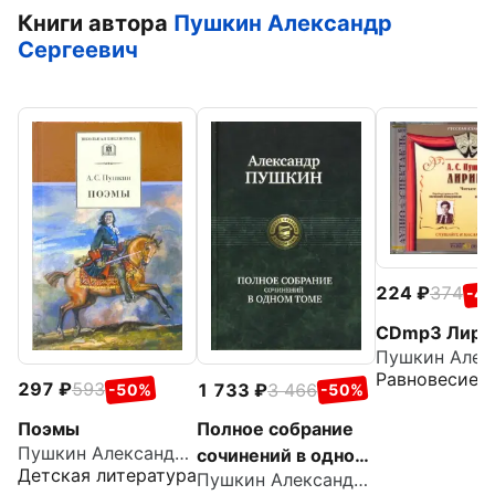
Книги автора
Пушкин Александр
Сергеевич
224
374
-4
CDmp3 Лири
Равновесие 
297
593
1 733
3 466
-50%
-50%
Поэмы
Полное собрание
Пушкин Александр Сергеевич
сочинений в одном
Детская литература
Пушкин Александр Сергеевич
томе