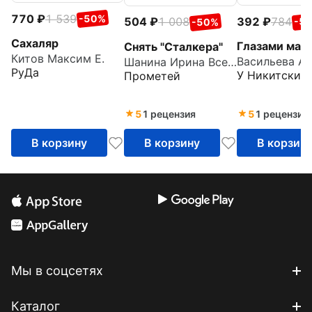
770
1 539
-50%
392
784
504
1 008
-5
-50%
Сахаляр
Глазами мас
Снять "Сталкера"
Китов Максим Е.
Шанина Ирина Всеволодовна
РуДа
У Никитских 
Прометей
5
1 рецензия
5
1 рецензия
В корзину
В корзину
В корзин
Мы в соцсетях
Каталог