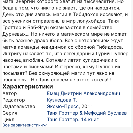
мага, энергии которого хватит на тысячелетия. Но
беда в том, что никто не знает, где он находится.
День ото дня запасы магии в Тибидохсе иссякают, и
все ученики отправлены в мир лопухойдов. Таня
Гроттер и Баб-Ягун оказываются в семействе
Дурневых... Но ничего в магическом мире не может
быть важнее драконбола. Все с нетерпением ждут
матча команды невидимок со сборной Тибидохса.
Интригу накаляет то, что легендарный Гурий Пуппер
наконец влюблен. Сотнями летят купидончики с
цветами и письмами! Интересно, кому Пуппер их
посылает? Без охмуряющей магии тут явно не
обошлось... Но Таня совсем не этого хотела!!!
Характеристики
Автор
Емец Дмитрий Александрович
Редактор
Кузнецова Т.
Издательство
Эксмо-Пресс
,
2011
Серия
Таня Гроттер & Мефодий Буслаев
Цикл
Таня Гроттер. 14 книг
Все характеристики