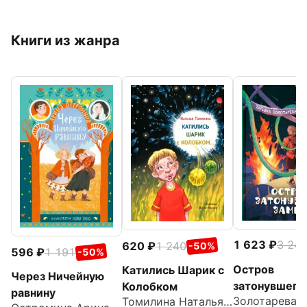
Книги из жанра
1 623
3 24
620
1 240
-50%
596
1 191
-50%
Остров
Катились Шарик с
Через Ничейную
затонувшего
Колобком
равнину
Томилина Наталья Юрьевна