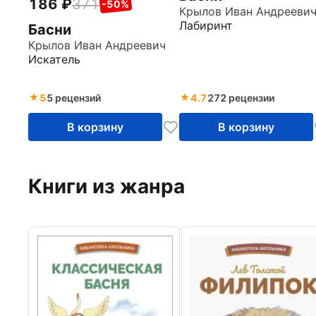
186
371
-50%
Крылов Иван Андрееви
Лабиринт
Басни
Крылов Иван Андреевич
Искатель
5
5 рецензий
4.7
272 рецензии
В корзину
В корзину
Книги из жанра