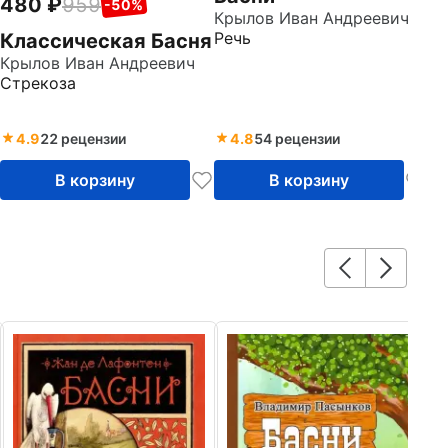
480
959
-50%
Крылов Иван Андреевич
Речь
Классическая Басня
Крылов Иван Андреевич
Стрекоза
4.9
22 рецензии
4.8
54 рецензии
В корзину
В корзину
7
С
р