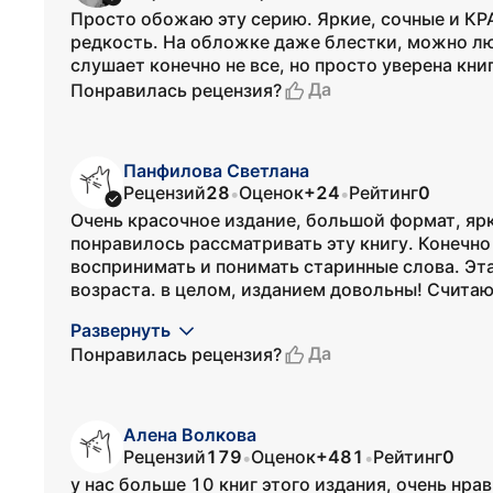
Просто обожаю эту серию. Яркие, сочные и КР
редкость. На обложке даже блестки, можно лю
слушает конечно не все, но просто уверена кни
Да
Понравилась рецензия?
Панфилова Светлана
Рецензий
28
Оценок
+24
Рейтинг
0
•
•
Очень красочное издание, большой формат, яр
понравилось рассматривать эту книгу. Конечно
воспринимать и понимать старинные слова. Эт
возраста. в целом, изданием довольны! Считаю,
Развернуть
Да
Понравилась рецензия?
Алена Волкова
Рецензий
179
Оценок
+481
Рейтинг
0
•
•
у нас больше 10 книг этого издания, очень нра