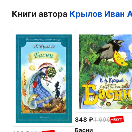
Книги автора
Крылов Иван 
848
1 696
-50%
Басни