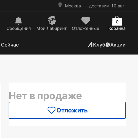
Москва
— доставим 10 авг.
0
Сообщения
Mой Лабиринт
Отложенные
Корзина
 Сейчас
Клуб
Акции
Нет в продаже
Отложить