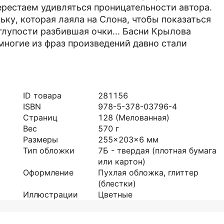
ерестаем удивляться проницательности автора.
ьку, которая лаяла на Слона, чтобы показаться
глупости разбившая очки... Басни Крылова
 многие из фраз произведений давно стали
ID товара
281156
ISBN
978-5-378-03796-4
Страниц
128
(Мелованная)
Вес
570
г
Размеры
255x203x6
мм
Тип обложки
7Б - твердая (плотная бумага
или картон)
Оформление
Пухлая обложка, глиттер
(блестки)
Иллюстрации
Цветные