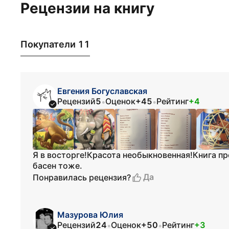
Рецензии на книгу
Покупатели 11
Евгения Богуславская
Рецензий
5
Оценок
+45
Рейтинг
+4
•
•
Я в восторге!Красота необыкновенная!Книга п
басен тоже.
Да
Понравилась рецензия?
Мазурова Юлия
Рецензий
24
Оценок
+50
Рейтинг
+3
•
•