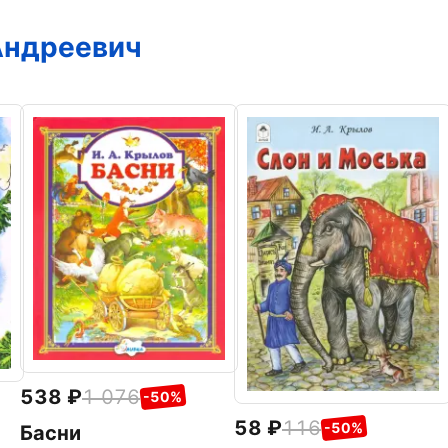
Андреевич
538
1 076
-50%
58
116
-50%
Басни