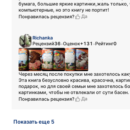
бумага, большие яркие картинки,жаль только, 
компьютерные, но это книгу не портит!
Да
Понравилась рецензия?
Richanka
Рецензий
36
Оценок
+131
Рейтинг
0
•
•
Через месяц после покупки мне захотелось как
Эта книга безусловно красива, красочна, карт
подарок, но для своей семьи мне захотелось б
картинками, чтобы не отвлекали от сути басен.
Да
Понравилась рецензия?
Показать еще 5