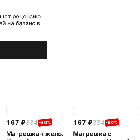
ишет рецензию
ей на баланс в
167
334
167
334
-50%
-50%
Матрешка-гжель.
Матрешка с