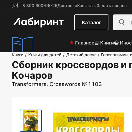
8 800 600-95-25
Доставка
Контакты
Задать вопрос
Каталог
Главное
Книги
Инос
Книги
Книги для детей
Детский досуг
Головоломки, 
/
/
/
Сборник кроссвордов и
Кочаров
Transformers. Crosswords №1103