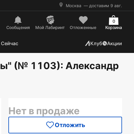
Москва
— доставим 9 авг.
0
Сообщения
Mой Лабиринт
Отложенные
Корзина
 Сейчас
Клуб
Акции
ы" (№ 1103)
: Александр
Нет в продаже
Отложить