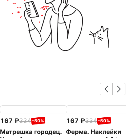
167
334
167
334
1
-50%
-50%
Матрешка городец.
Ферма. Наклейки
М