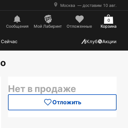
Москва
— доставим 10 авг.
0
Сообщения
Mой Лабиринт
Отложенные
Корзина
 Сейчас
Клуб
Акции
во
Нет в продаже
Отложить