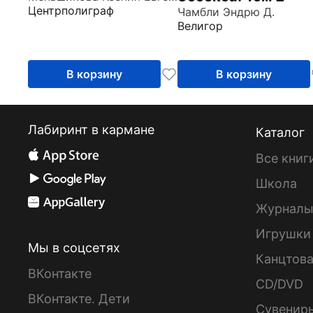
Центрполиграф
Чамбли Эндрю Д.
инструмент для
Велигор
выхода на новый
уровень
В корзину
В корзину
Лабиринт в кармане
Каталог
Все книг
Школа
Журнал
Игрушки
Мы в соцсетях
Канцтов
ВКонтакте
CD/DVD
ВКонтакте. Дети
Сувенир