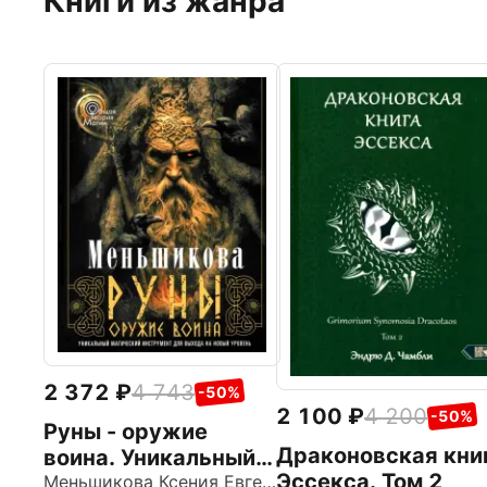
Книги из жанра
2 372
4 743
-50%
2 100
4 200
-50%
Руны - оружие
Драконовская кни
воина. Уникальный
Эссекса. Том 2
магический
Меньшикова Ксения Евгеньевна