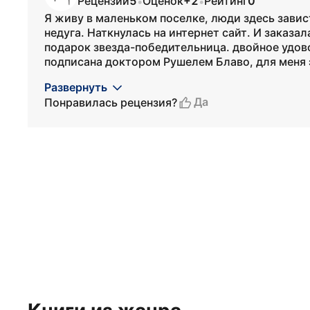
Рецензий
5
Оценок
+2
Рейтинг
0
•
•
Я живу в маленьком поселке, люди здесь завис
недуга. Наткнулась на интернет сайт. И заказала
подарок звезда-победительница. двойное удов
подписана доктором Рушелем Блаво, для меня э
Развернуть
Да
Понравилась рецензия?