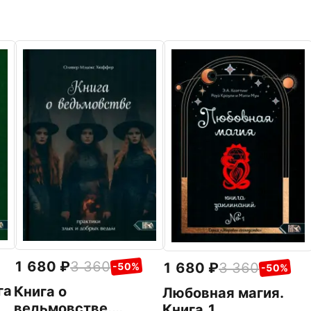
1 680
3 360
1 680
3 360
-50%
-50%
га
Книга о
Любовная магия.
ведьмовстве.
Книга 1