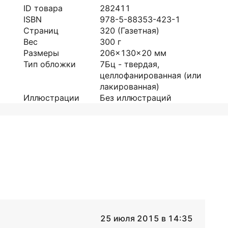
ID товара
282411
ISBN
978-5-88353-423-1
Страниц
320
(Газетная)
Вес
300
г
Размеры
206x130x20
мм
Тип обложки
7Бц - твердая,
целлофанированная (или
лакированная)
Иллюстрации
Без иллюстраций
25 июля 2015 в 14:35