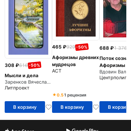
465
929
-50%
688
1 376
-
Афоризмы древних
Поток сознан
мудрецов
308
616
Афоризмы с
-50%
АСТ
харизмой
Мысли и дела
Центрполигр
Заренков Вячеслав Адамович
Литпроект
0.5
1 рецензия
В корзину
В корзину
В корзин