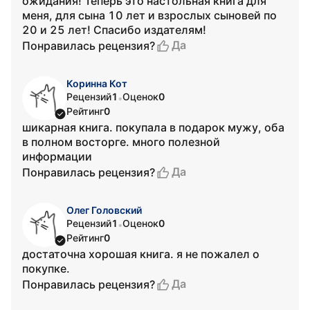
ожидания! Теперь это настольная книга для
меня, для сына 10 лет и взрослых сыновей по
20 и 25 лет! Спасибо издателям!
Да
Понравилась рецензия?
Коринна Кот
Рецензий
1
Оценок
0
•
Рейтинг
0
шикарная книга. покупала в подарок мужу, оба
в полном восторге. много полезной
информации
Да
Понравилась рецензия?
Олег Головский
Рецензий
1
Оценок
0
•
Рейтинг
0
достаточна хорошая книга. я не пожалел о
покупке.
Да
Понравилась рецензия?