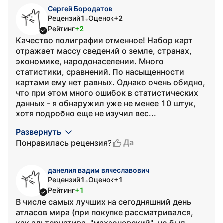
Сергей Бородатов
Рецензий
1
Оценок
+2
•
Рейтинг
+2
Качество полиграфии отменное! Набор карт
отражает массу сведений о земле, странах,
экономике, народонаселении. Много
статистики, сравнений. По насыщенности
картами ему нет равных. Однако очень обидно,
что при этом много ошибок в статистических
данных - я обнаружил уже не менее 10 штук,
хотя подробно еще не изучил вес...
Развернуть
Да
Понравилась рецензия?
данелия вадим вячеславович
Рецензий
1
Оценок
+1
•
Рейтинг
+1
В числе самых лучших на сегодняшний день
атласов мира (при покупке рассматривался,
как альтернатива, "махаоновский", но был