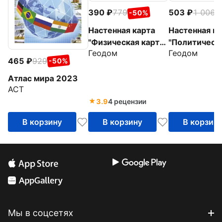
390
779
503
1 006
-50%
-
Настенная карта
Настенная ка
"Физическая карта
"Политическ
Геодом
Геодом
мира" (в тубусе)
карта мира" 
465
929
-50%
тубусе)
Атлас мира 2023
АСТ
3.9
4 рецензии
В корзину
В корзину
В корзин
Мы в соцсетях