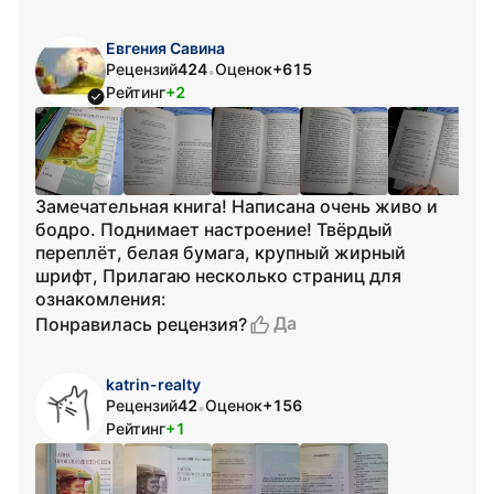
Евгения Савина
Рецензий
424
Оценок
+615
•
Рейтинг
+2
Замечательная книга! Написана очень живо и
бодро. Поднимает настроение! Твёрдый
переплёт, белая бумага, крупный жирный
шрифт, Прилагаю несколько страниц для
ознакомления:
Да
Понравилась рецензия?
katrin-realty
Рецензий
42
Оценок
+156
•
Рейтинг
+1