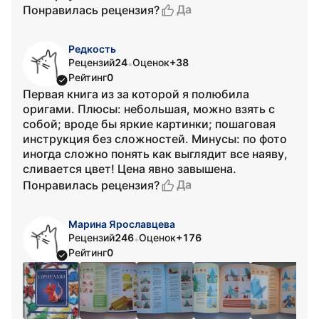
Да
Понравилась рецензия?
Редкость
Рецензий
24
Оценок
+38
•
Рейтинг
0
Первая книга из за которой я полюбила
оригами. Плюсы: небольшая, можно взять с
собой; вроде бы яркие картинки; пошаговая
инструкция без сложностей. Минусы: по фото
иногда сложно понять как выглядит все наяву,
сливается цвет! Цена явно завышена.
Да
Понравилась рецензия?
Марина Ярославцева
Рецензий
246
Оценок
+176
•
Рейтинг
0