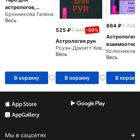
астрологов,
Бронникова Галина
брошюра
Весь
864
1 728
-
525
1 049
-50%
Астрология
Астрология рун
взаимоотнош
Роуэн-Дрюитт Кевин
Ключ к пони
Весь
Весь
друг друга. То
Новые подх
В корзину
В корзину
В корзин
Мы в соцсетях