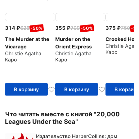
314
628
355
709
375
750
-50%
-50%
-5
The Murder at the
Murder on the
Crooked Hou
Christie Agat
Vicarage
Orient Express
Каро
Christie Agatha
Christie Agatha
Каро
Каро
В корзину
В корзину
В корзин
Что читать вместе с книгой "20,000
Leagues Under the Sea"
Издательство HarperCollins: дом