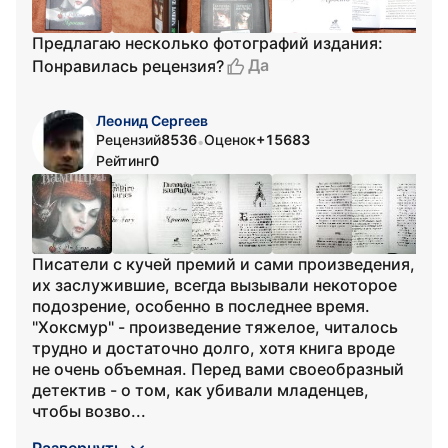
Предлагаю несколько фотографий издания:
Да
Понравилась рецензия?
Леонид Сергеев
Рецензий
8536
Оценок
+15683
•
Рейтинг
0
Писатели с кучей премий и сами произведения,
их заслужившие, всегда вызывали некоторое
подозрение, особенно в последнее время.
"Хоксмур" - произведение тяжелое, читалось
трудно и достаточно долго, хотя книга вроде
не очень объемная. Перед вами своеобразный
детектив - о том, как убивали младенцев,
чтобы возво...