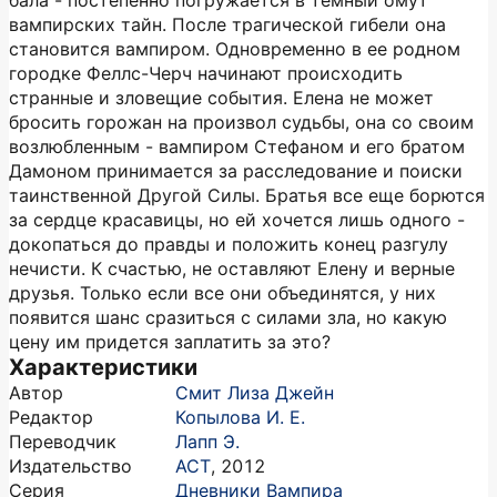
бала - постепенно погружается в темный омут
вампирских тайн. После трагической гибели она
становится вампиром. Одновременно в ее родном
городке Феллс-Черч начинают происходить
странные и зловещие события. Елена не может
бросить горожан на произвол судьбы, она со своим
возлюбленным - вампиром Стефаном и его братом
Дамоном принимается за расследование и поиски
таинственной Другой Силы. Братья все еще борются
за сердце красавицы, но ей хочется лишь одного -
докопаться до правды и положить конец разгулу
нечисти. К счастью, не оставляют Елену и верные
друзья. Только если все они объединятся, у них
появится шанс сразиться с силами зла, но какую
цену им придется заплатить за это?
Характеристики
Автор
Смит Лиза Джейн
Редактор
Копылова И. Е.
Переводчик
Лапп Э.
Издательство
АСТ
,
2012
Серия
Дневники Вампира