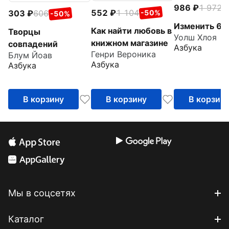
986
1 972
-
552
1 104
303
606
-50%
-50%
Изменить 6-
Как найти любовь в
Творцы
Уолш Хлоя
книжном магазине
совпадений
Азбука
Генри Вероника
Блум Йоав
Азбука
Азбука
В корзину
В корзину
В корзин
Мы в соцсетях
Каталог