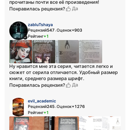
прочитаны почти все её произведения!
Да
Понравилась рецензия?
zabluTshaya
Рецензий
547
Оценок
+903
•
Рейтинг
+1
Ну нравится мне эта серия, читается легко и
сюжет от серила отличается. Удобный размер
книги, среднего размера шрифт.
Да
Понравилась рецензия?
evil_academic
Рецензий
245
Оценок
+1276
•
Рейтинг
+1