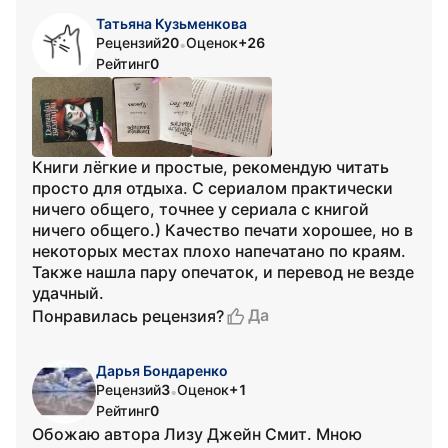
Татьяна Кузьменкова
Рецензий
20
Оценок
+26
•
Рейтинг
0
Книги лёгкие и простые, рекомендую читать
просто для отдыха. С сериалом практически
ничего общего, точнее у сериала с книгой
ничего общего.) Качество печати хорошее, но в
некоторых местах плохо напечатано по краям.
Также нашла пару опечаток, и перевод не везде
удачный.
Да
Понравилась рецензия?
Дарья Бондаренко
Рецензий
3
Оценок
+1
•
Рейтинг
0
Обожаю автора Лизу Джейн Смит. Мною