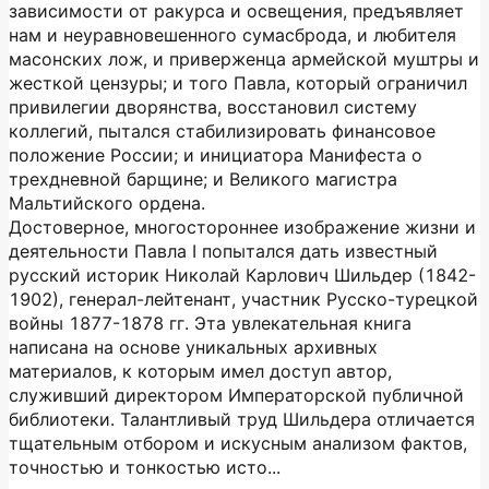
зависимости от ракурса и освещения, предъявляет
нам и неуравновешенного сумасброда, и любителя
масонских лож, и приверженца армейской муштры и
жесткой цензуры; и того Павла, который ограничил
привилегии дворянства, восстановил систему
коллегий, пытался стабилизировать финансовое
положение России; и инициатора Манифеста о
трехдневной барщине; и Великого магистра
Мальтийского ордена.
Достоверное, многостороннее изображение жизни и
деятельности Павла I попытался дать известный
русский историк Николай Карлович Шильдер (1842-
1902), генерал-лейтенант, участник Русско-турецкой
войны 1877-1878 гг. Эта увлекательная книга
написана на основе уникальных архивных
материалов, к которым имел доступ автор,
служивший директором Императорской публичной
библиотеки. Талантливый труд Шильдера отличается
тщательным отбором и искусным анализом фактов,
точностью и тонкостью исто...