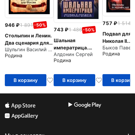
757
1 514
-
946
1 891
-50%
743
1 486
-50%
Подвал для
Столыпин и Ленин.
Шальная
Николая II.
Два сценария для
императрица.
Мемуары
Шульгин Василий Витальевич
России
Родина
Алдонин Сергей
Легенды и
исполнителе
Родина
Родина
анекдоты о
Екатерине Великой
В корзину
В корзину
В корзин