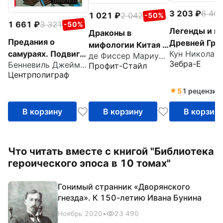
3 203
6 40
1 021
2 042
-50%
1 661
3 321
-50%
Легенды и 
Драконы в
Предания о
Древней Гре
мифологии Китая и
самураях. Подвиги
де Фиссер Мариус Виллем
Японии
Зебра-Е
Бенневиль Джеймс С.
отважных воинов
Профит-Стайл
Центрполиграф
средневековой
Японии
5
1 рецензия
В корзину
В корзину
В корзин
Что читать вместе с книгой "Библиотека
героического эпоса в 10 томах"
Гонимый странник «Дворянского
гнезда». К 150-летию Ивана Бунина
Ноябрь 2020
•
23 490