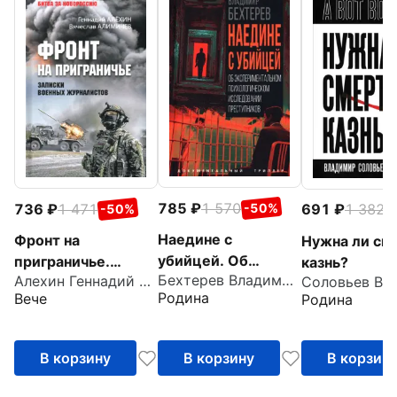
785
1 570
736
1 471
691
1 382
-50%
-50%
-
Наедине с
Фронт на
Нужна ли см
убийцей. Об
приграничье.
казнь?
Бехтерев Владимир Михайлович
Алехин Геннадий Тимофеевич
Соловьев В. 
экспериментально
Записки военных
Родина
Вече
Родина
м психологическом
журналистов
исследовании
преступников
В корзину
В корзину
В корзин