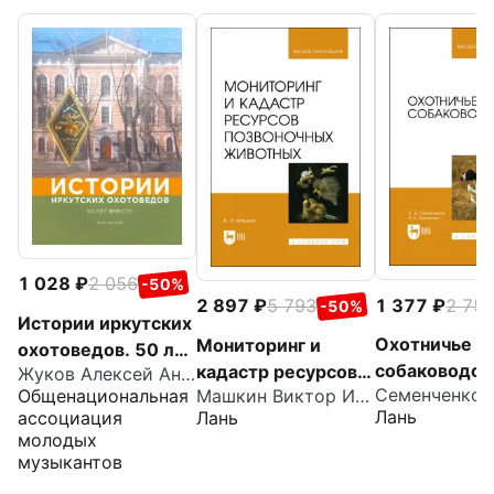
1 028
2 056
-50%
1 377
2 75
2 897
5 793
-50%
Истории иркутских
Охотничье
Мониторинг и
охотоведов. 50 лет
собаководст
кадастр ресурсов
Жуков Алексей Анатольевич
вместе. Том 3
Общенациональная
Машкин Виктор Иванович
Учебник для 
позвоночных
Лань
ассоциация
Лань
животных. Учебное
молодых
пособие
музыкантов