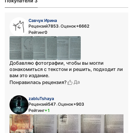
Покупатели 3
Савчук Ирина
Рецензий
7853
Оценок
+6662
•
Рейтинг
0
Добавляю фотографии, чтобы вы могли
ознакомиться с текстом и решить, подходит ли
вам это издание.
Да
Понравилась рецензия?
zabluTshaya
Рецензий
547
Оценок
+903
•
Рейтинг
+1