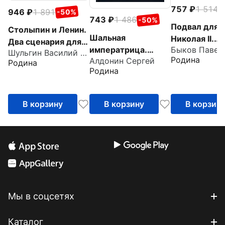
757
1 514
-
946
1 891
-50%
743
1 486
-50%
Подвал для
Столыпин и Ленин.
Шальная
Николая II.
Два сценария для
императрица.
Мемуары
Шульгин Василий Витальевич
России
Родина
Алдонин Сергей
Легенды и
исполнителе
Родина
Родина
анекдоты о
Екатерине Великой
В корзину
В корзину
В корзин
Мы в соцсетях
Каталог