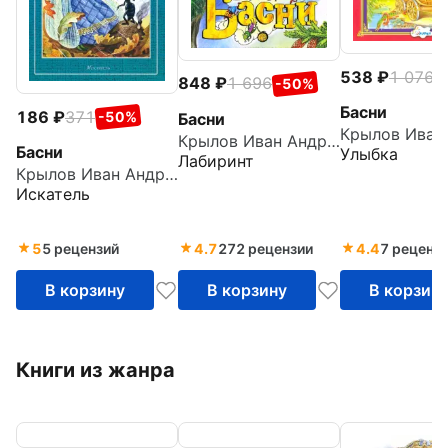
538
1 076
-
848
1 696
-50%
Басни
186
371
-50%
Басни
Крылов Иван Андреевич
Басни
Улыбка
Лабиринт
Крылов Иван Андреевич
Искатель
5
5 рецензий
4.7
272 рецензии
4.4
7 реценз
В корзину
В корзину
В корзин
Книги из жанра