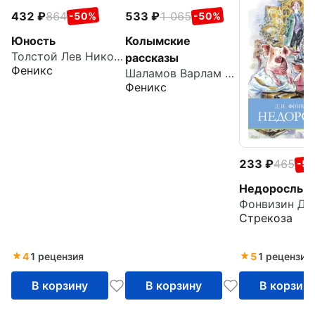
432
864
533
1 065
-50%
-50%
Юность
Колымские
Толстой Лев Николаевич
рассказы
Феникс
Шаламов Варлам Тихонович
Феникс
233
465
-5
Недоросль
Стрекоза
4
1 рецензия
5
1 рецензия
В корзину
В корзину
В корзин