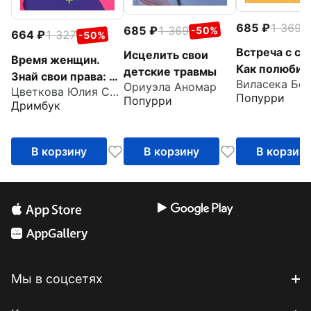
685
1 369
-
685
1 369
-50%
664
1 327
-50%
Встреча с со
Исцелить свои
Время женщин.
Как полюбит
детские травмы
Знай свои права: от
Виласека Бо
одиночество
Ориуэла Аномар
Цветкова Юлия Сергеевна
харассмента до
Попурри
Попурри
Дримбук
ЭКО
В корзину
В корзину
В корзин
Мы в соцсетях