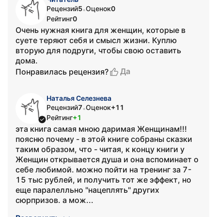
Рецензий
5
Оценок
0
•
Рейтинг
0
Очень нужная книга для женщин, которые в
суете теряют себя и смысл жизни. Куплю
вторую для подруги, чтобы свою оставить
дома.
Да
Понравилась рецензия?
Наталья Селезнева
Рецензий
7
Оценок
+11
•
Рейтинг
+1
эта книга самая мною даримая Женщинам!!!
поясню почему - в этой книге собраны сказки
таким образом, что - читая, к концу книги у
Женщин открывается душа и она вспоминает о
себе любимой. можно пойти на тренинг за 7-
15 тыс рублей, и получить тот же эффект, но
еще паралелльно "нацеплять" других
сюрпризов. а мож...