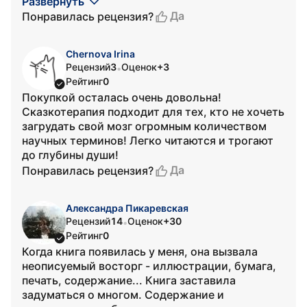
Развернуть
Да
Понравилась рецензия?
Chernova Irina
Рецензий
3
Оценок
+3
•
Рейтинг
0
Покупкой осталась очень довольна!
Сказкотерапия подходит для тех, кто не хочеть
загрудать свой мозг огромным количеством
научных терминов! Легко читаются и трогают
до глубины души!
Да
Понравилась рецензия?
Александра Пикаревская
Рецензий
14
Оценок
+30
•
Рейтинг
0
Когда книга появилась у меня, она вызвала
неописуемый восторг - иллюстрации, бумага,
печать, содержание... Книга заставила
задуматься о многом. Содержание и