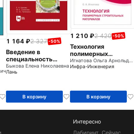
1 210
2 420
-50%
1 164
2 327
-50%
Технология
Введение в
полимерных
специальность
строительных
Игнатова Ольга Арнольдовна
Землеустройство и
Быкова Елена Николаевна
Инфра-Инженерия
материалов.
вич
Лань
кадастры. Учебное
Учебное пособие
пособие для вузов
В корзину
В корзину
Интересно
и
Лабиринт. Сейчас