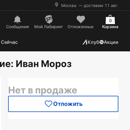
Москва
— доставим 11 авг.
0
Сообщения
Mой Лабиринт
Отложенные
Корзина
 Сейчас
Клуб
Акции
бие
: Иван Мороз
Нет в продаже
Отложить