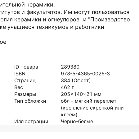
оительной керамики.
итутов и факультетов. Им могут пользоваться
огия керамики и огнеупоров" и "Производство
кже учащиеся техникумов и работники
ное
ID товара
289380
ISBN
978-5-4365-0026-3
Страниц
384
(Офсет)
Вес
462
г
Размеры
205x140x21
мм
Тип обложки
обл - мягкий переплет
(крепление скрепкой или
клеем)
Иллюстрации
Черно-белые