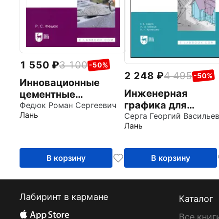
1 550
3 100
-50%
2 248
4 495
-50%
Инновационные
Инженерная
цементные
графика для
композиционные
Федюк Роман Сергеевич
Лань
строительных
Серга Георгий Василье
материалы. Учебник
Лань
специальностей.
для вузов
Учебник для СПО
В корзину
В корзину
Лабиринт в кармане
Каталог
Все книг