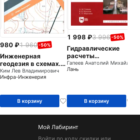
1 998
3 996
-50%
980
1 960
-50%
Гидравлические
расчеты
Инженерная
судоходных
Гапеев Анатолий Михайлович
геодезия в схемах.
Лань
шлюзов.
Учебное пособие
Ким Лев Владимирович
Инфра-Инженерия
Монография
В корзину
В корзину
Мой Лабиринт
Войти по коду скидки или