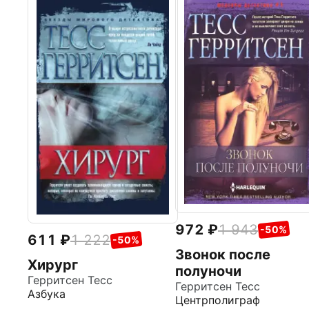
972
1 943
-50%
611
1 222
-50%
Звонок после
Хирург
полуночи
Герритсен Тесс
Герритсен Тесс
Азбука
Центрполиграф