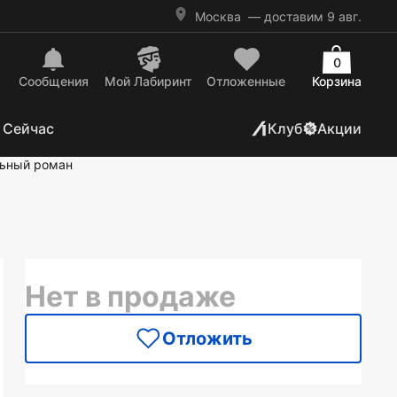
Москва
— доставим 9 авг.
0
Сообщения
Mой Лабиринт
Отложенные
Корзина
 Сейчас
Клуб
Акции
ьный роман
Нет в продаже
Отложить