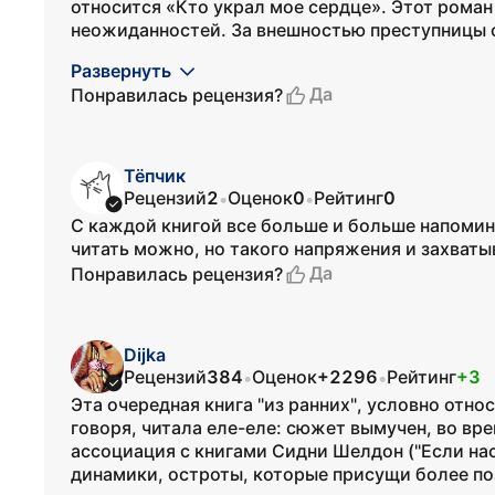
относится «Кто украл мое сердце». Этот роман
неожиданностей. За внешностью преступницы с
Развернуть
Да
Понравилась рецензия?
Тёпчик
Рецензий
2
Оценок
0
Рейтинг
0
•
•
С каждой книгой все больше и больше напомин
читать можно, но такого напряжения и захват
Да
Понравилась рецензия?
Dijka
Рецензий
384
Оценок
+2296
Рейтинг
+3
•
•
Эта очередная книга "из ранних", условно отн
говоря, читала еле-еле: сюжет вымучен, во вр
ассоциация с книгами Сидни Шелдон ("Если нас
динамики, остроты, которые присущи более поз