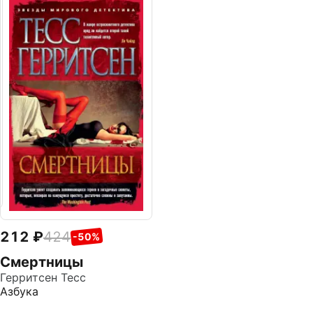
212
424
-50%
Смертницы
Герритсен Тесс
Азбука