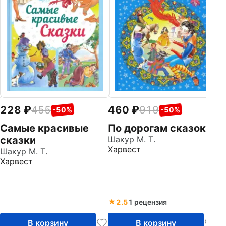
с
Ха
228
455
460
919
-50%
-50%
Самые красивые
По дорогам сказок
сказки
Шакур М. Т.
Харвест
Шакур М. Т.
Харвест
2.5
1 рецензия
В корзину
В корзину