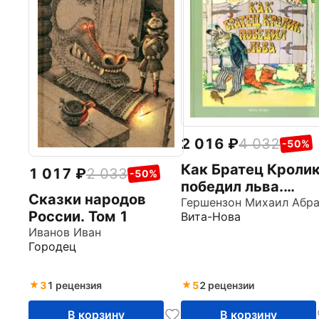
2 016
4 032
-50%
Как Братец Кроли
1 017
2 033
-50%
победил льва.
Сказки народов
Сказки о животны
России. Том 1
Вита-Нова
Иванов Иван
Городец
3
1 рецензия
5
2 рецензии
В корзину
В корзину