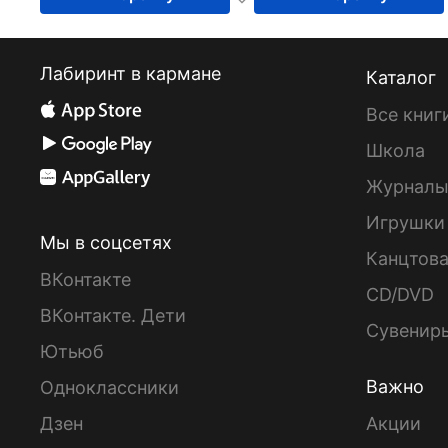
Лабиринт в кармане
Каталог
Все книг
Школа
Журнал
Игрушки
Мы в соцсетях
Канцтов
ВКонтакте
CD/DVD
ВКонтакте. Дети
Сувенир
Ютьюб
Важно
Одноклассники
Дзен
Акции