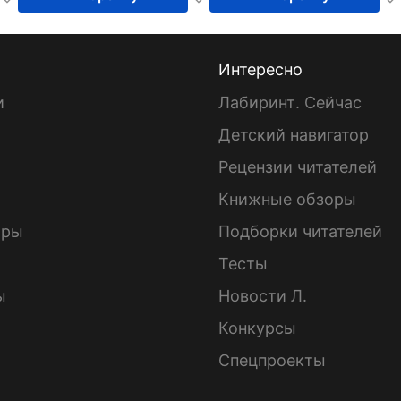
Интересно
и
Лабиринт. Сейчас
Детский навигатор
ы
Рецензии читателей
Книжные обзоры
ары
Подборки читателей
Тесты
ы
Новости Л.
Конкурсы
Спецпроекты