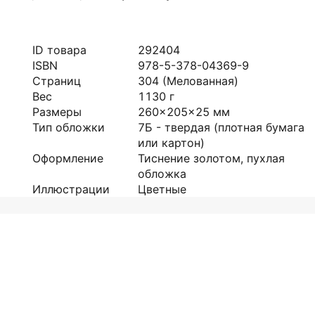
ID товара
292404
ISBN
978-5-378-04369-9
Страниц
304
(Мелованная)
Вес
1130
г
Размеры
260x205x25
мм
Тип обложки
7Б - твердая (плотная бумага
или картон)
Оформление
Тиснение золотом, пухлая
обложка
Иллюстрации
Цветные