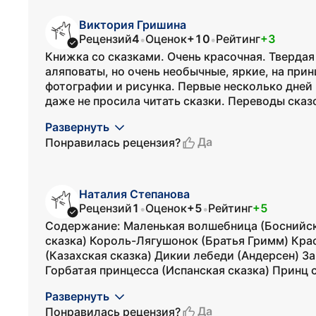
Виктория Гришина
Рецензий
4
Оценок
+10
Рейтинг
+3
•
•
Книжка со сказками. Очень красочная. Тверд
аляповаты, но очень необычные, яркие, на при
фотографии и рисунка. Первые несколько дней 
даже не просила читать сказки. Переводы сказ
Развернуть
Да
Понравилась рецензия?
Наталия Степанова
Рецензий
1
Оценок
+5
Рейтинг
+5
•
•
Содержание: Маленькая волшебница (Боснийск
сказка) Король-Лягушонок (Братья Гримм) Кра
(Казахская сказка) Дикии лебеди (Андерсен) З
Горбатая принцесса (Испанская сказка) Принц 
Развернуть
Да
Понравилась рецензия?