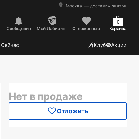
Москва
— доставим завтра
0
Сообщения
Mой Лабиринт
Отложенные
Корзина
 Сейчас
Клуб
Акции
Нет в продаже
Отложить