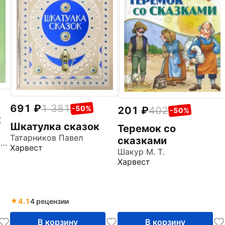
691
1 381
-50%
201
402
-50%
к
Шкатулка сказок
Теремок со
Татарников Павел
сказками
х
Гершензон Михаил Абрамович
Харвест
Шакур М. Т.
Харвест
4.1
4 рецензии
В корзину
В корзину