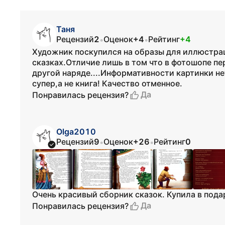
Таня
Рецензий
2
Оценок
+4
Рейтинг
+4
•
•
Художник поскупился на образы для иллюстрац
сказках.Отличие лишь в том что в фотошопе пе
другой наряде....Информативности картинки не
супер,а не книга! Качество отменное.
Да
Понравилась рецензия?
Olga2010
Рецензий
9
Оценок
+26
Рейтинг
0
•
•
Очень красивый сборник сказок. Купила в пода
Да
Понравилась рецензия?