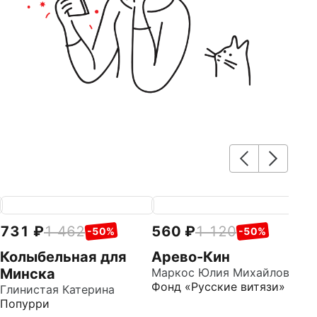
731
1 462
560
1 120
7
-50%
-50%
Колыбельная для
Арево-Кин
М
Минска
Маркос Юлия Михайловна
с
Фонд «Русские витязи»
Глинистая Катерина
Го
Попурри
Д