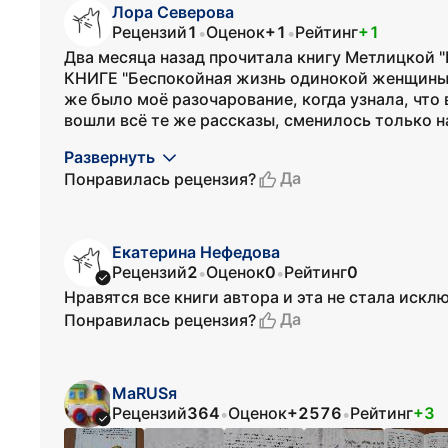
Лора Северова
Рецензий
1
Оценок
+1
Рейтинг
+1
•
•
Два месяца назад прочитала книгу Метлицкой 
КНИГЕ "Беспокойная жизнь одинокой женщины",
же было моё разочарование, когда узнала, что
вошли всё те же рассказы, сменилось только наз
Развернуть
Да
Понравилась рецензия?
Екатерина Нефедова
Рецензий
2
Оценок
0
Рейтинг
0
•
•
Нравятся все книги автора и эта не стала иск
Да
Понравилась рецензия?
МаRUSя
Рецензий
364
Оценок
+2576
Рейтинг
+3
•
•