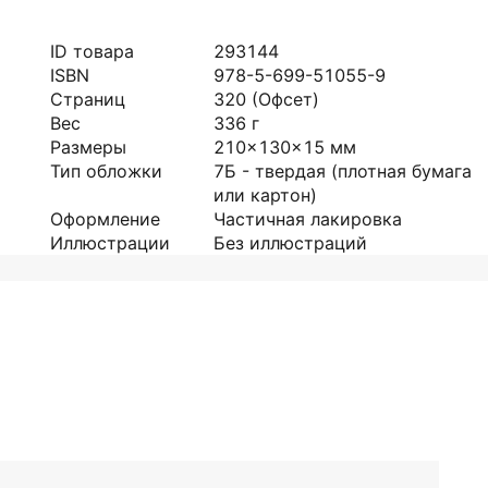
ID товара
293144
ISBN
978-5-699-51055-9
Страниц
320
(Офсет)
Вес
336
г
Размеры
210x130x15
мм
Тип обложки
7Б - твердая (плотная бумага
или картон)
Оформление
Частичная лакировка
Иллюстрации
Без иллюстраций