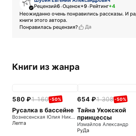
Шубин Евгений Александрович
Рецензий
6
Оценок
+9
Рейтинг
+4
•
•
Неожиданно очень понравились рассказы. И ра
книги этого автора.
Да
Понравилась рецензия?
Книги из жанра
580
1 160
654
1 308
-50%
-50%
Русалка в бассейне
Тайна Укокской
Вознесенская Юлия Николаевна
принцессы
Лепта
Измайлов Александр
РуДа