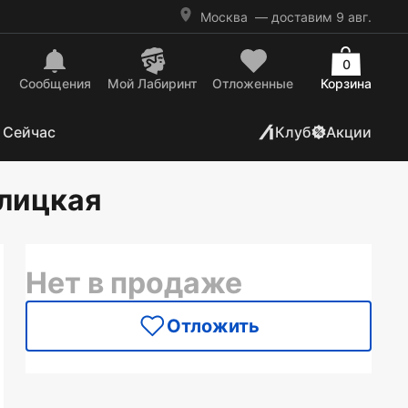
Москва
— доставим 9 авг.
0
Сообщения
Mой Лабиринт
Отложенные
Корзина
 Сейчас
Клуб
Акции
тлицкая
Нет в продаже
Отложить