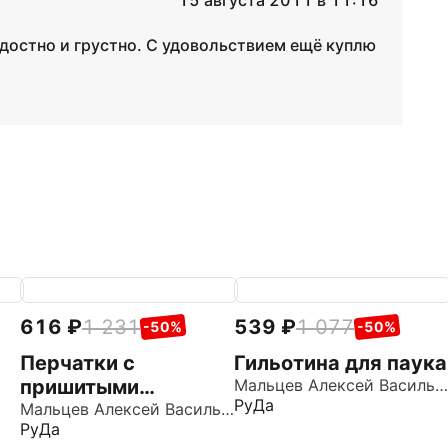
15 августа 2011 в 11:16
достно и грустно. С удовольствием ещё куплю
616
1 231
539
1 077
-50%
-50%
Перчатки с
Гильотина для паука
пришитыми
Мальцев Алексей Васильевич
РуДа
пальцами
Мальцев Алексей Васильевич
РуДа