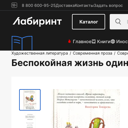
8 800 600-95-25
Доставка
Контакты
Задать вопрос
Каталог
Главное
Книги
Инос
Художественная литература
Современная проза
Совр
/
/
Беспокойная жизнь оди