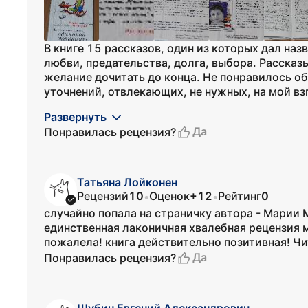
В книге 15 рассказов, один из которых дал на
любви, предательства, долга, выбора. Рассказы
желание дочитать до конца. Не понравилось о
уточнений, отвлекающих, не нужных, на мой взг
Развернуть
Да
Понравилась рецензия?
Татьяна Лойконен
Рецензий
10
Оценок
+12
Рейтинг
0
•
•
случайно попала на страничку автора - Марии
единственная лаконичная хвалебная рецензия м
пожалела! книга действительно позитивная! Ч
Да
Понравилась рецензия?