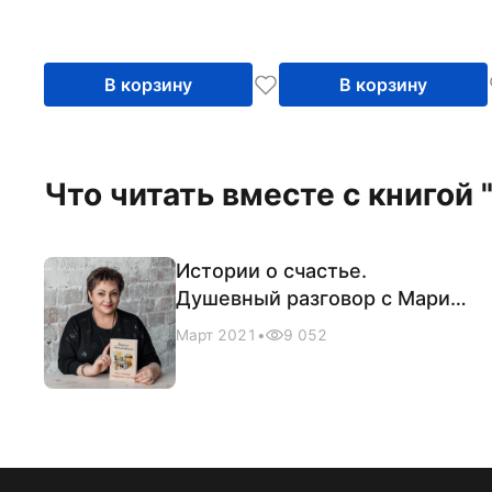
В корзину
В корзину
Что читать вместе с книго
Истории о счастье.
Душевный разговор с Марией
Метлицкой
Март 2021
•
9 052