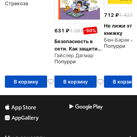
Стрекоза
712
1 423
-
Не лижи эту
631
1 261
-50%
книжку
Бен-Барак А
Безопасность в
Попурри
сети. Как защитить
Гайслер Дагмар
себя от насилия и
Попурри
мошенничества
В корзину
В корзину
В корзин