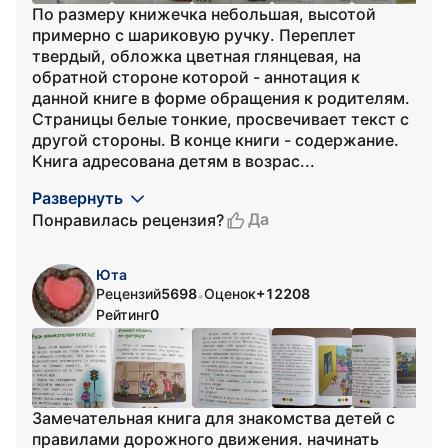
По размеру книжечка небольшая, высотой
примерно с шариковую ручку. Переплет
твердый, обложка цветная глянцевая, на
обратной стороне которой - аннотация к
данной книге в форме обращения к родителям.
Страницы белые тонкие, просвечивает текст с
другой стороны. В конце книги - содержание.
Книга адресована детям в возрас...
Развернуть
Да
Понравилась рецензия?
Юта
Рецензий
5698
Оценок
+12208
•
Рейтинг
0
Замечательная книга для знакомства детей с
правилами дорожного движения. начинать