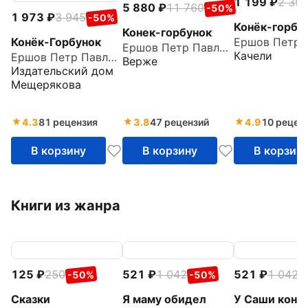
1 199
2 39
5 880
11 760
-50%
1 973
3 945
-50%
Конёк-горбу
Конек-горбунок
Конёк-Горбунок
Ершов Петр Павлович
Качели
Ершов Петр Павлович
Верже
Издательский дом
Мещерякова
4.3
81 рецензия
3.8
47 рецензий
4.9
10 рецен
В корзину
В корзину
В корзин
Книги из жанра
125
250
521
1 042
521
1 042
-50%
-50%
-
Сказки
Я маму обидел
У Саши конф