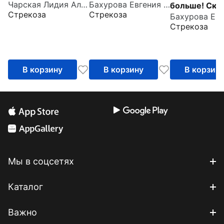
Чарская Лидия Алексеевна
Бахурова Евгения Петровна
больше! Ска
Стрекоза
Стрекоза
про нежадн
Стрекоза
малышей
В корзину
В корзину
В корзин
Мы в соцсетях
Каталог
Важно