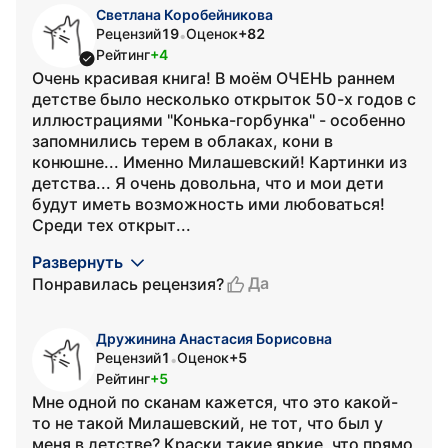
Светлана Коробейникова
Рецензий
19
Оценок
+82
•
Рейтинг
+4
Очень красивая книга! В моём ОЧЕНЬ раннем
детстве было несколько открыток 50-х годов с
иллюстрациями "Конька-горбунка" - особенно
запомнились терем в облаках, кони в
конюшне... Именно Милашевский! Картинки из
детства... Я очень довольна, что и мои дети
будут иметь возможность ими любоваться!
Среди тех открыт...
Развернуть
Да
Понравилась рецензия?
Дружинина Анастасия Борисовна
Рецензий
1
Оценок
+5
•
Рейтинг
+5
Мне одной по сканам кажется, что это какой-
то не такой Милашевский, не тот, что был у
меня в детстве? Краски такие яркие, что прямо