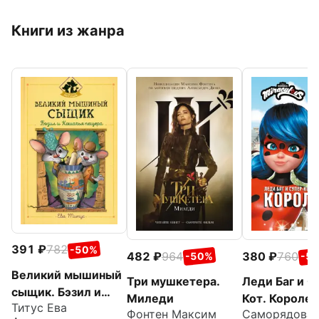
Книги из жанра
391
782
-50%
482
964
380
760
-50%
-5
Великий мышиный
Три мушкетера.
Леди Баг и С
сыщик. Бэзил и
Миледи
Кот. Королев
Титус Ева
Кошачья пещера
Фонтен Максим