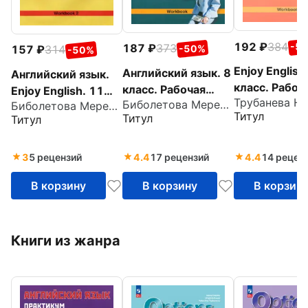
192
384
-5
187
373
-50%
157
314
-50%
Enjoy English
Английский язык. 8
Английский язык.
класс. Рабоч
класс. Рабочая
Enjoy English. 11
тетрадь №2 
Биболетова Мерем Забатовна
тетрадь к учебнику
Биболетова Мерем Забатовна
класс. Рабочая
Титул
Титул
Титул
учебнику.
"Английский с
тетрадь № 2
Контрольны
удовольствием".
Контрольные
работы. ФГО
ФГОС
работы
3
5 рецензий
4.4
17 рецензий
4.4
14 рецен
В корзину
В корзину
В корзин
Книги из жанра