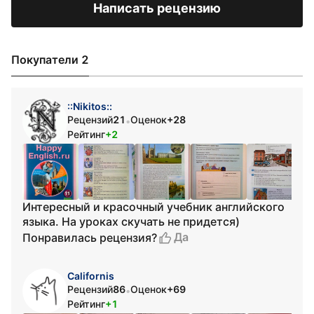
Написать рецензию
Покупатели 2
::Nikitos::
Рецензий
21
Оценок
+28
•
Рейтинг
+2
Интересный и красочный учебник английского
языка. На уроках скучать не придется)
Да
Понравилась рецензия?
Californis
Рецензий
86
Оценок
+69
•
Рейтинг
+1