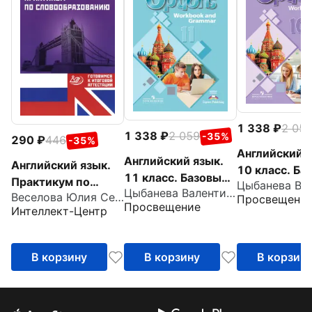
1 338
2 05
1 338
2 059
-35%
290
446
-35%
Английский я
Английский язык.
Английский язык.
10 класс. Ба
11 класс. Базовый
Практикум по
уровень. Тет
Цыбанева Валентина Александровна
уровень. Тетрадь-
Веселова Юлия Сергеевна
словообразованию
Просвещени
тренажёр
Просвещение
тренажёр
Интеллект-Центр
В корзину
В корзину
В корзин