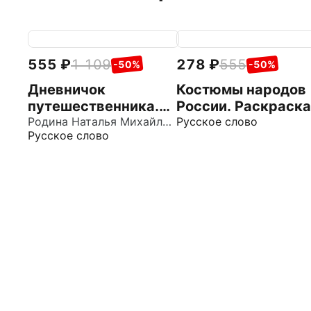
555
1 109
278
555
-50%
-50%
Дневничок
Костюмы народов
путешественника.
России. Раскраска
Тетрадь с
Родина Наталья Михайловна
Русское слово
Русское слово
заданиями для
детей 4-5 лет