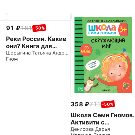
91
181
-50%
Реки России. Какие
они? Книга для
воспитателей,
Шорыгина Татьяна Андреевна
Гном
гувернеров и
родителей
358
715
-50%
Школа Семи Гномов.
Активити с
наклейками.
Денисова Дарья