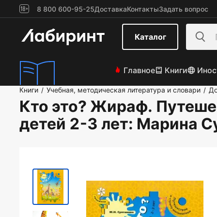
8 800 600-95-25
Доставка
Контакты
Задать вопрос
Каталог
Главное
Книги
Инос
Книги
Учебная, методическая литература и словари
До
/
/
Кто это? Жираф. Путеше
детей 2-3 лет
: Марина С