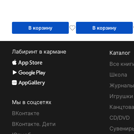
В корзину
В корзину
Лабиринт в кармане
Каталог
Все книг
Школа
Журнал
Игрушки
Мы в соцсетях
Канцтов
ВКонтакте
CD/DVD
ВКонтакте. Дети
Сувенир