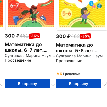
300
462
300
462
-35%
-35%
Математика до
Математика до
школы. 6-7 лет.
школы. 5-6 лет.
Рабочая тетрадь. В
Султанова Марина Наумовна
В
Султанова Марина Наумовна
Рабочая тетрадь. В
Султанова Марина Наумовна
Просвещение
Просвещение
2-х частях. Часть 2.
1.
2-х частях. Часть 1.
ФГОС ДО
ФГОС
5
1 рецензия
В корзину
В корзину