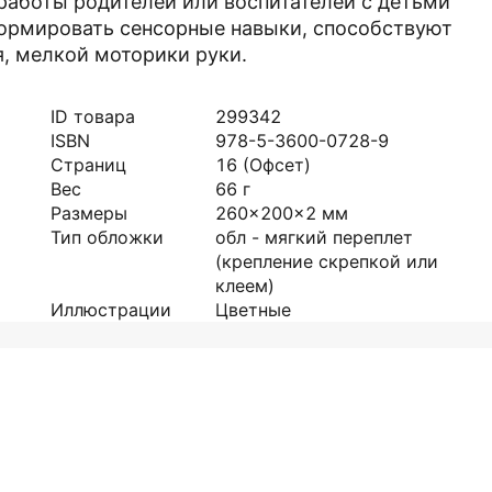
работы родителей или воспитателей с детьми
формировать сенсорные навыки, способствуют
, мелкой моторики руки.
ID товара
299342
ISBN
978-5-3600-0728-9
Страниц
16
(Офсет)
Вес
66
г
Размеры
260x200x2
мм
Тип обложки
обл - мягкий переплет
(крепление скрепкой или
клеем)
Иллюстрации
Цветные