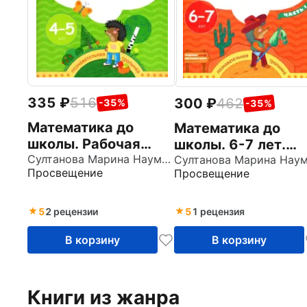
335
516
300
462
-35%
-35%
Математика до
Математика до
школы. Рабочая
школы. 6-7 лет.
тетрадь для детей
Султанова Марина Наумовна
Рабочая тетрадь. 
Просвещение
Просвещение
4-5 лет. ФГОС ДО
2-х частях. Часть 
ФГОС ДО
5
2 рецензии
5
1 рецензия
В корзину
В корзину
Книги из жанра