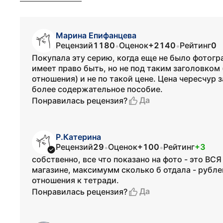
Марина Епифанцева
Рецензий
1180
Оценок
+2140
Рейтинг
0
•
•
Покупала эту серию, когда еще не было фотогр
имеет право быть, но не под таким заголовком 
отношения) и не по такой цене. Цена чересчур 
более содержательное пособие.
Да
Понравилась рецензия?
Р.Катерина
Рецензий
29
Оценок
+100
Рейтинг
+3
•
•
собственно, все что показано на фото - это ВС
магазине, максимумм сколько б отдала - рубле
отношения к тетради.
Да
Понравилась рецензия?