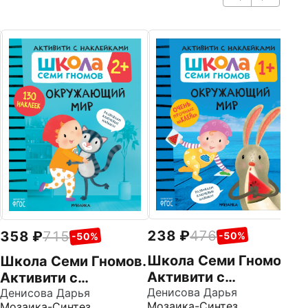
2
Ш
А
н
Де
Мо
О
0
238
476
358
715
-50%
-50%
Школа Семи Гномов.
Школа Семи Гномов.
Активити с
Активити с
наклейками.
Денисова Дарья
наклейками.
Денисова Дарья
Мозаика-Синтез
Мозаика-Синтез