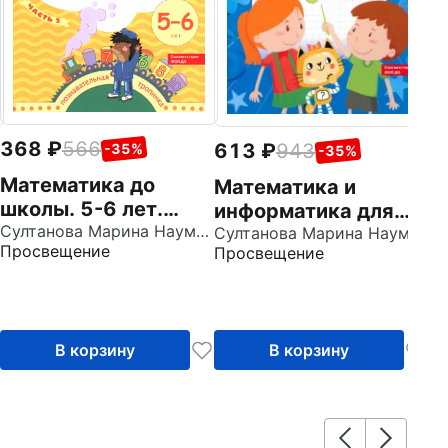
368
566
613
943
-35%
-35%
Математика до
Математика и
школы. 5-6 лет.
информатика для
Рабочая тетрадь. В
Султанова Марина Наумовна
будущих
Султанова Марина Наумовна
Просвещение
Просвещение
2-х частях. Часть 2.
программистов.
ФГОС ДО
Пособие для
дошкольников 5-7
лет. ФГОС ДО
В корзину
В корзину