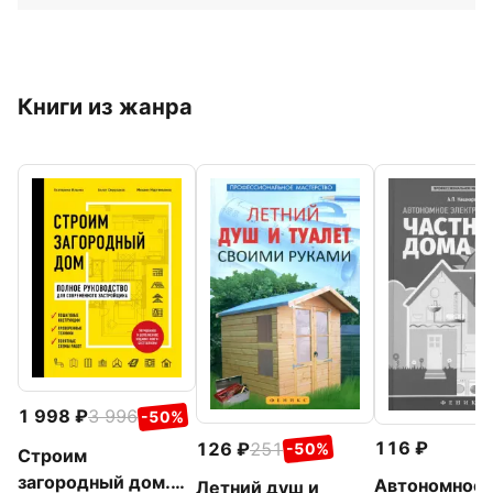
Книги из жанра
1 998
3 996
-50%
116
126
251
-50%
Строим
загородный дом.
Автономное
Летний душ и