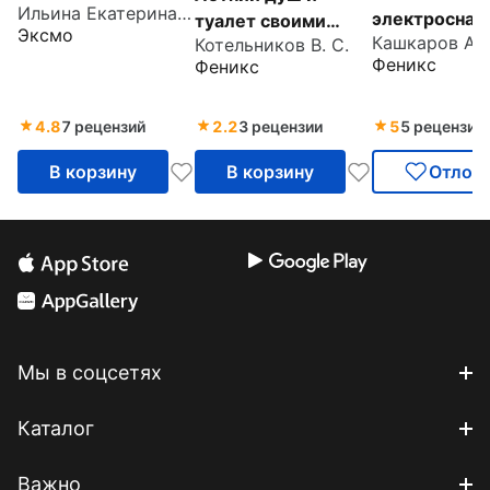
Ильина Екатерина Александровна
Полное
электроснаб
туалет своими
Эксмо
руководство для
частного до
Котельников В. С.
руками
Феникс
Феникс
современного
своими рука
застройщика
4.8
7 рецензий
2.2
3 рецензии
5
5 рецензий
В корзину
В корзину
Отлож
Мы в соцсетях
Каталог
Важно