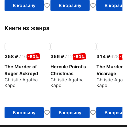
В корзину
В корзину
В корзин
Книги из жанра
358
716
356
712
314
628
-50%
-50%
-5
The Murder of
Hercule Poirot's
The Murder a
Roger Ackroyd
Christmas
Vicarage
Christie Agatha
Christie Agatha
Christie Agat
Каро
Каро
Каро
В корзину
В корзину
В корзин