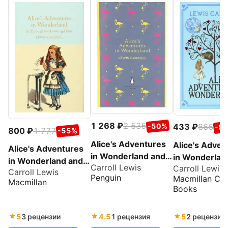
1 268
2 535
-50%
433
866
-5
800
1 777
-55%
Alice's Adventures
Alice's Adven
Alice's Adventures
in Wonderland and
in Wonderlan
in Wonderland and
Carroll Lewis
Through the
Carroll Lewis
Carroll Lewis
Through the
Penguin
Macmillan Chi
Looking Glass
Macmillan
Looking-Glass and
Books
What Alice Found
There
5
3 рецензии
4.5
1 рецензия
5
2 рецензии