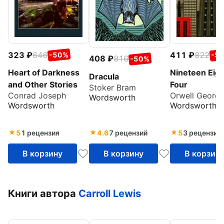
323
646
411
822
-50%
-5
408
816
-50%
Heart of Darkness
Nineteen Eig
Dracula
and Other Stories
Four
Stoker Bram
Conrad Joseph
Orwell Georg
Wordsworth
Wordsworth
Wordsworth
5
1 рецензия
4.6
7 рецензий
5
3 рецензии
В корзину
В корзину
В корзин
Книги автора
Carroll Lewis