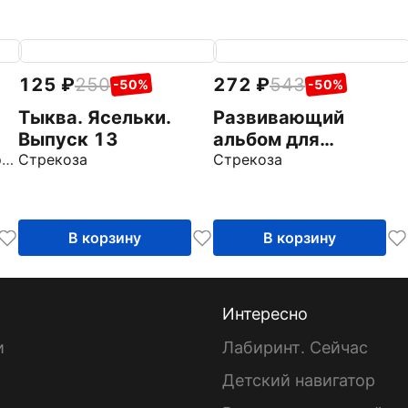
125
250
272
543
-50%
-50%
Тыква. Ясельки.
Развивающий
Выпуск 13
альбом для
Блиндер Анна Владимировна
Стрекоза
малышей. Выпуск 6
Стрекоза
В корзину
В корзину
Интересно
и
Лабиринт. Сейчас
Детский навигатор