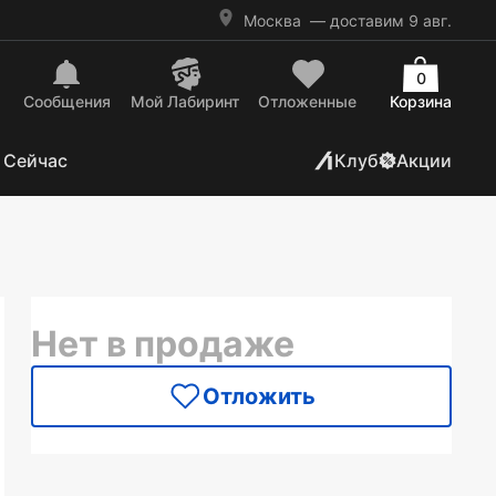
Москва
— доставим 9 авг.
0
Сообщения
Mой Лабиринт
Отложенные
Корзина
 Сейчас
Клуб
Акции
Нет в продаже
Отложить