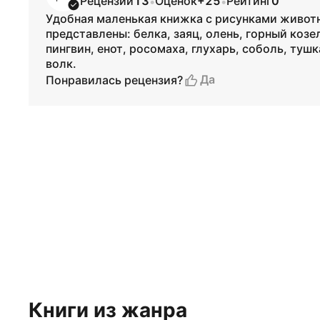
Рецензий
13
Оценок
+25
Рейтинг
0
•
•
Удобная маленькая книжка с рисунками животн
представлены: белка, заяц, олень, горный козе
пингвин, енот, росомаха, глухарь, соболь, тушк
волк.
Да
Понравилась рецензия?
Книги из жанра