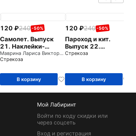
120
240
120
240
1
-50%
-50%
Самолет. Выпуск
Пароход и кит.
М
21. Наклейки-
Выпуск 22.
2
кружочки
Маврина Лариса Викторовна
Наклейки-кружочки
Стрекоза
к
Стрекоза
Ст
В корзину
В корзину
Мой Лабиринт
Войти по коду скидки или
через соцсеть
Вход и регистрация