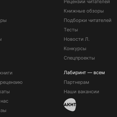
ы
Рецензии читателей
Книжные обзоры
ары
Подборки читателей
Тесты
ы
Новости Л.
Конкурсы
Спецпроекты
Лабиринт — всем
книги
 рецензию
Партнерам
каты
Наши вакансии
 нас
азы