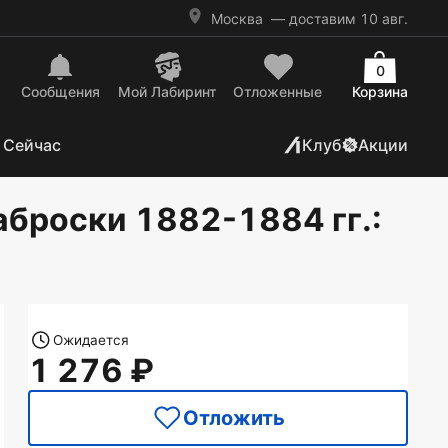
Москва
— доставим 10 авг.
0
Сообщения
Mой Лабиринт
Отложенные
Корзина
 Сейчас
Клуб
Акции
аброски 1882-1884 гг.
:
Ожидается
1 276
Отложить