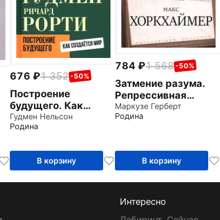
784
1 568
-50%
676
1 352
-50%
Затмение разума.
Построение
Репрессивная
будущего. Как
толерантность
Маркузе Герберт
Родина
создается мир
Гудмен Нельсон
а
Родина
В корзину
В корзину
Интересно
и
Лабиринт. Сейчас