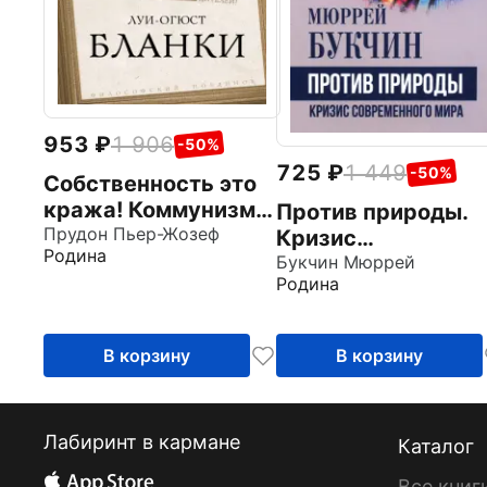
953
1 906
-50%
725
1 449
-50%
Собственность это
кража! Коммунизм
Против природы.
или ассоциация
Прудон Пьер-Жозеф
Кризис
Родина
производителей?
современного мир
Букчин Мюррей
Родина
В корзину
В корзину
Лабиринт в кармане
Каталог
Все книг