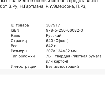
льных фрагментов особый интерес представляют
от В.Ру, Н.Гартмана, Р.У.Эмерсона, П.Рэ,
ID товара
307917
ISBN
978-5-250-06082-0
Язык
Русский
Страниц
640
(Офсет)
Вес
642
г
Размеры
207x134x32
мм
Тип обложки
7Б - твердая (плотная бумага
или картон)
Иллюстрации
Без иллюстраций