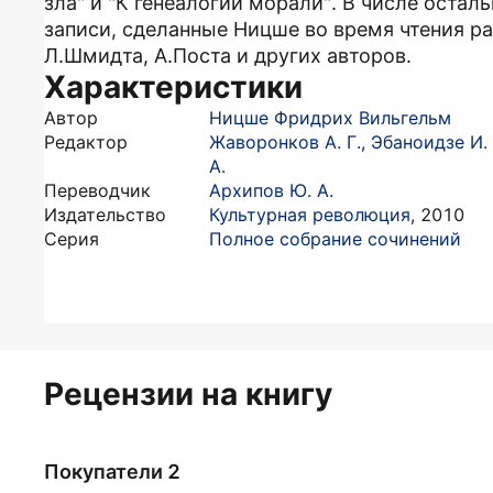
зла" и "К генеалогии морали". В числе оста
записи, сделанные Ницше во время чтения раб
Л.Шмидта, А.Поста и других авторов.
Характеристики
Автор
Ницше Фридрих Вильгельм
Редактор
Жаворонков А. Г.
,
Эбаноидзе И.
А.
Переводчик
Архипов Ю. А.
Издательство
Культурная революция
,
2010
Серия
Полное собрание сочинений
Рецензии на книгу
Покупатели 2