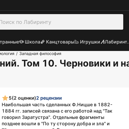
транные
Школа
Канцтовары
Игрушки
Лабиринт.
иология
Западная философия
/
ний. Том 10. Черновики и н
5
(2 оценки)
2 рецензии
Наибольшая часть сделанных Ф.Ницше в 1882-
1884 гг. записей связана с его работой над "Так
говорил Заратустра". Отдельные фрагменты
позднее вошли в "По ту сторону добра и зла" и