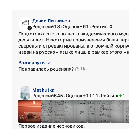
Денис Литвинов
Рецензий
18
Оценок
+61
Рейтинг
0
•
•
Подготовка этого полного академического изд
десяти лет. Некоторые произведения были пер
сверены и отредактированы, а огромный корпу
издан на русском языке лишь в рамках этого мн
Развернуть
Да
Понравилась рецензия?
Mashutka
Рецензий
645
Оценок
+1111
Рейтинг
+1
•
•
Первое издание черновиков.