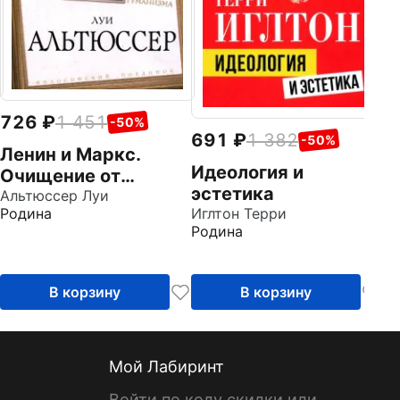
726
1 451
-50%
691
1 382
-50%
Ленин и Маркс.
Идеология и
Очищение от
эстетика
гуманизма
Альтюссер Луи
Родина
Иглтон Терри
Родина
В корзину
В корзину
Мой Лабиринт
Войти по коду скидки или