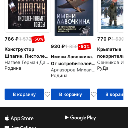
786
1 572
770
1 539
-50%
-
930
1 859
-50%
Конструктор
Крылатые
Шпагин. Пистолет-
покорители
Имени Лавочкина.
Нагаев Герман Данилович
пулемет Победы
Арктики
От истребителей
Родина
РуДа
Арлазоров Михаил Саулович
до космических
Родина
аппаратов
В корзину
В корзину
В корзин