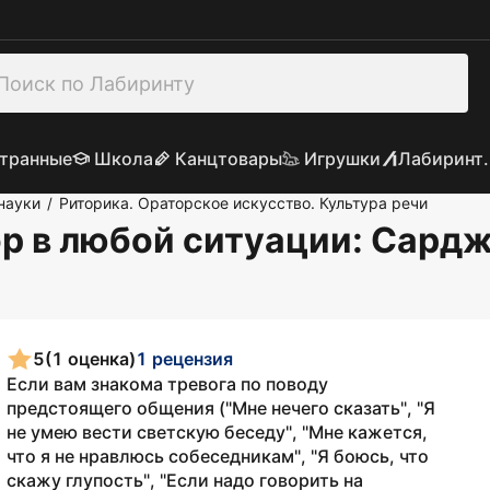
транные
Школа
Канцтовары
Игрушки
Лабиринт.
науки
Риторика. Ораторское искусство. Культура речи
/
ор в любой ситуации
: Сард
5
(1 оценка)
1 рецензия
Если вам знакома тревога по поводу
предстоящего общения ("Мне нечего сказать", "Я
не умею вести светскую беседу", "Мне кажется,
что я не нравлюсь собеседникам", "Я боюсь, что
скажу глупость", "Если надо говорить на