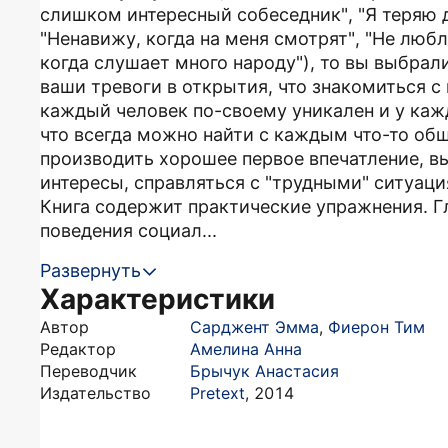
слишком интересный собеседник", "Я теряю д
"Ненавижу, когда на меня смотрят", "Не люб
когда слушает много народу"), то вы выбрал
ваши тревоги в открытия, что знакомиться с
каждый человек по-своему уникален и у каж
что всегда можно найти с каждым что-то общ
производить хорошее первое впечатление, вы
интересы, справляться с "трудными" ситуац
Книга содержит практические упражнения. Гл
поведения социал...
Развернуть
Характеристики
Автор
Сарджент Эмма
,
Фиерон Тим
Редактор
Амелина Анна
Переводчик
Брычук Анастасия
Издательство
Pretext
,
2014