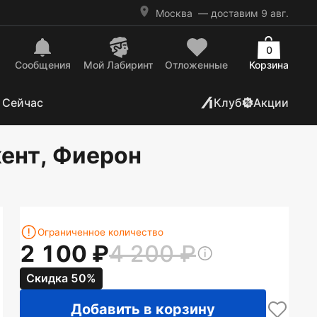
Москва
— доставим 9 авг.
0
Сообщения
Mой Лабиринт
Отложенные
Корзина
 Сейчас
Клуб
Акции
жент, Фиерон
Ограниченное количество
2 100
4 200
Скидка 50%
Добавить в корзину