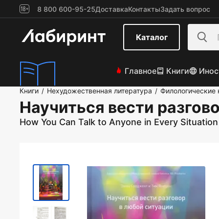
8 800 600-95-25
Доставка
Контакты
Задать вопрос
Каталог
Главное
Книги
Инос
Книги
Нехудожественная литература
Филологические 
/
/
Научиться вести разгов
How You Can Talk to Anyone in Every Situation