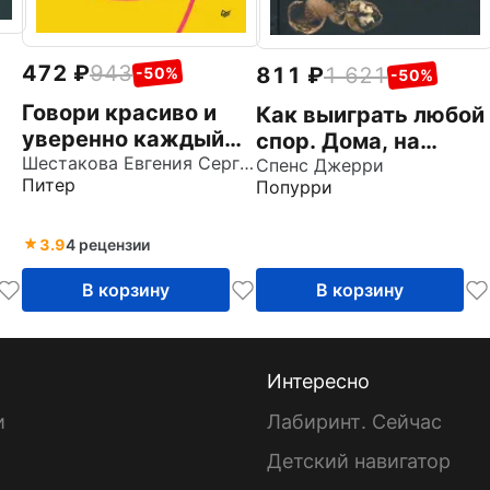
472
943
811
1 621
-50%
-50%
Говори красиво и
Как выиграть любой
уверенно каждый
спор. Дома, на
день. Настрой голос
Шестакова Евгения Сергеевна
работе, в суде - где
Спенс Джерри
Питер
Попурри
и речь за 5 недель
угодно
3.9
4 рецензии
В корзину
В корзину
Интересно
и
Лабиринт. Сейчас
Детский навигатор