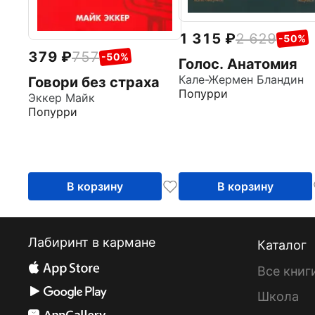
1 315
2 629
-50%
379
757
-50%
Голос. Анатомия
Кале-Жермен Бландин
Говори без страха
Попурри
Эккер Майк
Попурри
В корзину
В корзину
Лабиринт в кармане
Каталог
Все книг
Школа