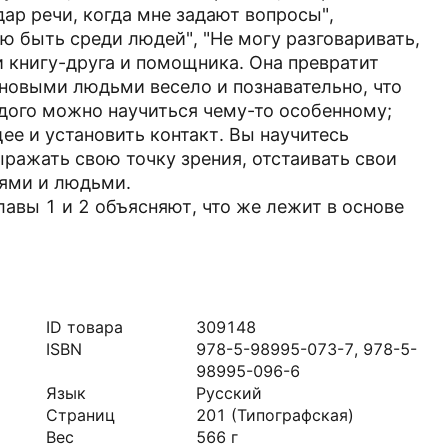
ар речи, когда мне задают вопросы",
лю быть среди людей", "Не могу разговаривать,
и книгу-друга и помощника. Она превратит
 новыми людьми весело и познавательно, что
дого можно научиться чему-то особенному;
ее и установить контакт. Вы научитесь
ражать свою точку зрения, отстаивать свои
иями и людьми.
авы 1 и 2 объясняют, что же лежит в основе
ID товара
309148
ISBN
978-5-98995-073-7, 978-5-
98995-096-6
Язык
Русский
Страниц
201
(Типографская)
Вес
566
г