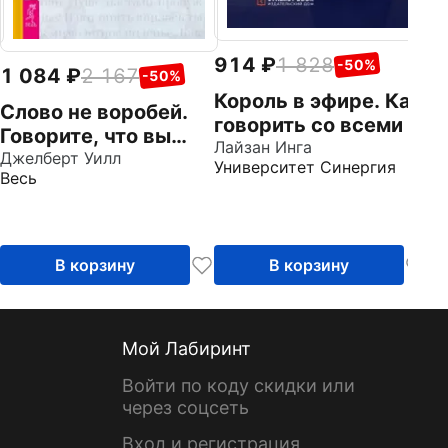
914
1 828
-50%
1 084
2 167
-50%
Король в эфире. Как
Слово не воробей.
говорить со всеми и
Говорите, что вы
с каждым
Лайзан Инга
имеете в виду,
Джелберт Уилл
Университет Синергия
Весь
укрепляйте
отношения и
переходите к сути
В корзину
В корзину
Мой Лабиринт
Войти по коду скидки или
через соцсеть
Вход и регистрация