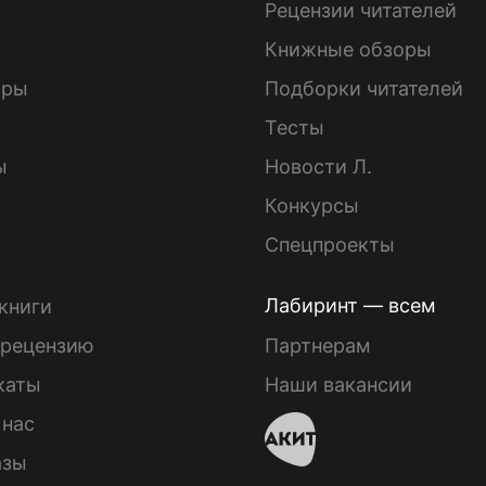
ы
Рецензии читателей
Книжные обзоры
ары
Подборки читателей
Тесты
ы
Новости Л.
Конкурсы
Спецпроекты
Лабиринт — всем
книги
 рецензию
Партнерам
каты
Наши вакансии
 нас
азы