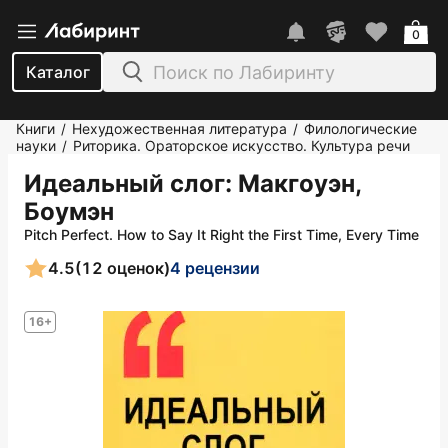
0
Каталог
Книги
Нехудожественная литература
Филологические
/
/
науки
Риторика. Ораторское искусство. Культура речи
/
Идеальный слог
: Макгоуэн,
Боумэн
Pitch Perfect. How to Say It Right the First Time, Every Time
4.5
(12 оценок)
4 рецензии
16+