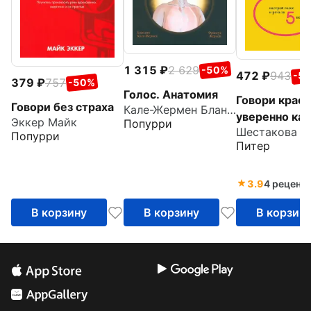
1 315
2 629
-50%
472
943
-5
379
757
-50%
Голос. Анатомия
Говори краси
Говори без страха
Кале-Жермен Бландин
уверенно ка
Эккер Майк
Попурри
день. Настро
Попурри
Питер
голос и речь 
недель
3.9
4 реценз
В корзину
В корзину
В корзин