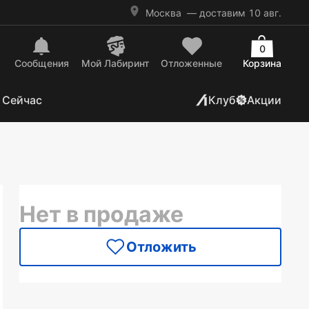
Москва
— доставим 10 авг.
0
Сообщения
Mой Лабиринт
Отложенные
Корзина
 Сейчас
Клуб
Акции
Нет в продаже
Отложить