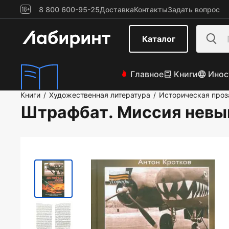
8 800 600-95-25
Доставка
Контакты
Задать вопрос
Каталог
Главное
Книги
Инос
Книги
Художественная литература
Историческая проз
/
/
Штрафбат. Миссия нев