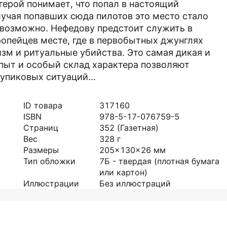
герой понимает, что попал в настоящий
учая попавших сюда пилотов это место стало
евозможно. Нефедову предстоит служить в
пейцев месте, где в первобытных джунглях
зм и ритуальные убийства. Это самая дикая и
пыт и особый склад характера позволяют
 тупиковых ситуаций…
ID товара
317160
ISBN
978-5-17-076759-5
Страниц
352
(Газетная)
Вес
328
г
Размеры
205x130x26
мм
Тип обложки
7Б - твердая (плотная бумага
или картон)
Иллюстрации
Без иллюстраций