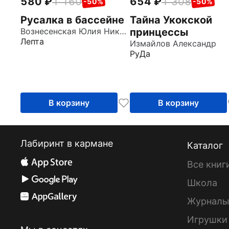
580
1 160
654
1 308
-50%
-50%
Русалка в бассейне
Тайна Укокской
Вознесенская Юлия Николаевна
принцессы
Лепта
Измайлов Александр
РуДа
В корзину
В корзину
Лабиринт в кармане
Каталог
Все книг
Школа
Журнал
Игрушки