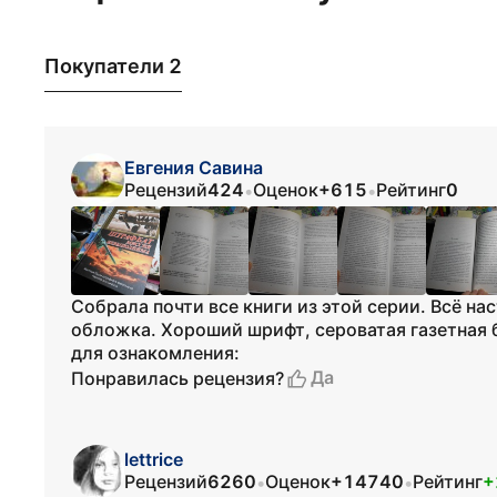
Покупатели 2
Евгения Савина
Рецензий
424
Оценок
+615
Рейтинг
0
•
•
Собрала почти все книги из этой серии. Всё на
обложка. Хороший шрифт, сероватая газетная 
для ознакомления:
Да
Понравилась рецензия?
lettrice
Рецензий
6260
Оценок
+14740
Рейтинг
+
•
•