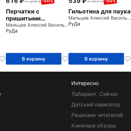
616
1 231
539
1 077
-50%
-50%
Перчатки с
Гильотина для паука
пришитыми
Мальцев Алексей Васильевич
РуДа
пальцами
Мальцев Алексей Васильевич
РуДа
В корзину
В корзину
Интересно
и
Лабиринт. Сейчас
Детский навигатор
ы
Рецензии читателей
Книжные обзоры