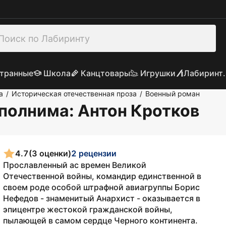
транные
Школа
Канцтовары
Игрушки
Лабиринт.
а
Историческая отечественная проза
Военный роман
/
/
ыполнима
: Антон Кротков
4.7
(3 оценки)
2 рецензии
Прославленный ас времен Великой
Отечественной войны, командир единственной в
своем роде особой штрафной авиагруппы Борис
Нефедов - знаменитый Анархист - оказывается в
эпицентре жестокой гражданской войны,
пылающей в самом сердце Черного континента.