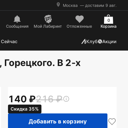
Москва
— доставим 9 авг.
0
Сообщения
Mой Лабиринт
Отложенные
Корзина
 Сейчас
Клуб
Акции
 Горецкого. В 2-х
140
216
Скидка 35%
Добавить в корзину