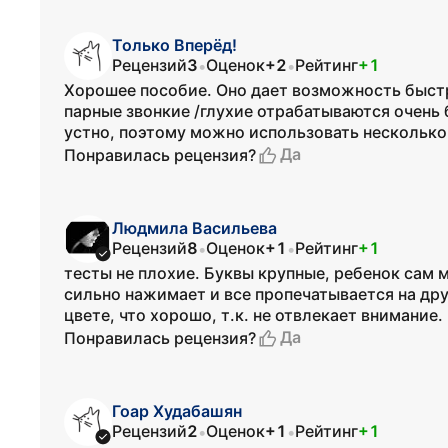
Только Вперёд!
Рецензий
3
Оценок
+2
Рейтинг
+1
•
•
Хорошее пособие. Оно дает возможность быст
парные звонкие /глухие отрабатываются очень 
устно, поэтому можно использовать несколько
Да
Понравилась рецензия?
Людмила Васильева
Рецензий
8
Оценок
+1
Рейтинг
+1
•
•
тесты не плохие. Буквы крупные, ребенок сам м
сильно нажимает и все пропечатывается на дру
цвете, что хорошо, т.к. не отвлекает внимание.
Да
Понравилась рецензия?
Гоар Худабашян
Рецензий
2
Оценок
+1
Рейтинг
+1
•
•