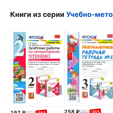
Книги из серии
Учебно-мето
258
397
-35%
197
303
-35%