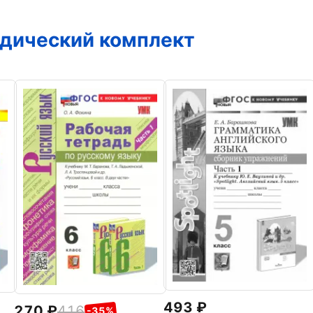
дический комплект
493
270
416
-35%