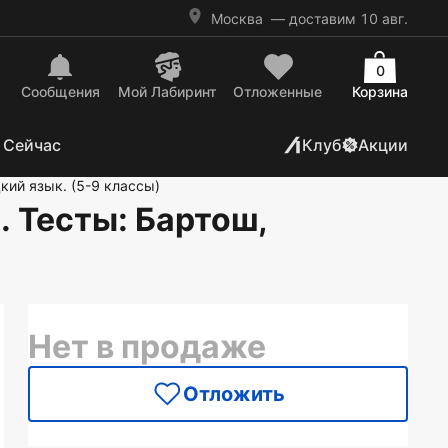
Москва
— доставим 10 авг.
0
Сообщения
Mой Лабиринт
Отложенные
Корзина
 Сейчас
Клуб
Акции
кий язык. (5-9 классы)
я. Тесты
: Бартош,
Нет в продаже
Отложить