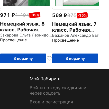
971
1 494
569
875
-35%
-35%
Немецкий язык. 8
Немецкий язык. 7
класс. Рабочая
класс. Рабочая
тетрадь. Базовый и
Захарова Ольга Леонидовна
тетрадь
Бажанов Александр Евгеньевич
Просвещение
Просвещение
углубленный уровни
В корзину
В корзину
Мой Лабиринт
Войти по коду скидки или
через соцсеть
Вход и регистрация