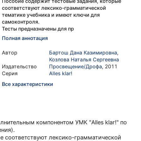
Пособие содержит тестовые задания, которые
соответствуют лексико-грамматической
тематике учебника и имеют ключи для
самоконтроля.
Тесты предназначены для пр
Полная аннотация
Автор
Бартош Дана Казимировна
,
Козлова Наталья Сергеевна
Издательство
Просвещение/Дрофа
,
2011
Серия
Alles klar!
Все характеристики
нительным компонентом УМК "Alles klar!" по
ния).
ые соответствуют лексико-грамматической