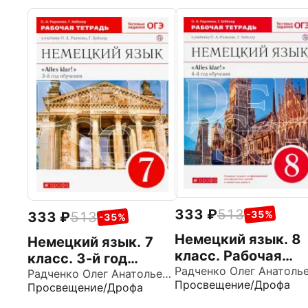
333
513
-35%
333
513
-35%
Немецкий язык. 8
Немецкий язык. 7
класс. Рабочая
класс. 3-й год
тетрадь к учебник
обучения. Рабочая
Радченко Олег Анатольевич
Просвещение/Дрофа
О.А. Радченко, Г.
Просвещение/Дрофа
тетрадь к учебнику
Хебелер. 4-й год