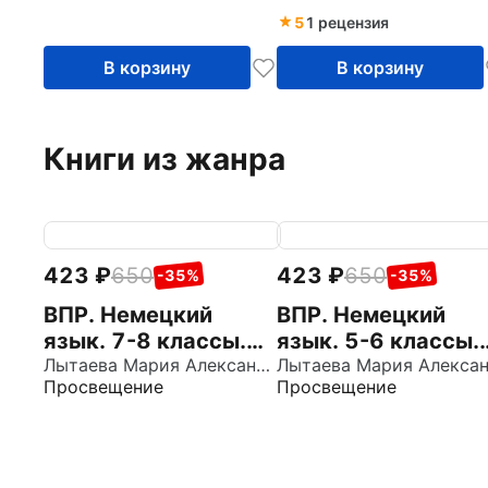
О.А. Радченко.
обучения. ФГОС
5
1 рецензия
Вертикаль. ФГОС
В корзину
В корзину
Книги из жанра
423
650
423
650
-35%
-35%
ВПР. Немецкий
ВПР. Немецкий
язык. 7-8 классы.
язык. 5-6 классы.
10 типовых
Лытаева Мария Александровна
10 типовых
Просвещение
Просвещение
вариантов
вариантов