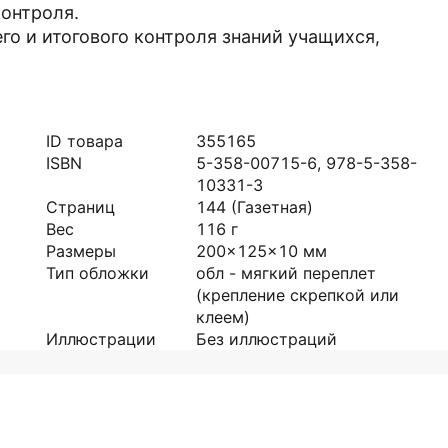
онтроля.
го и итогового контроля знаний учащихся,
ID товара
355165
ISBN
5-358-00715-6, 978-5-358-
10331-3
Страниц
144
(Газетная)
Вес
116
г
Размеры
200x125x10
мм
Тип обложки
обл - мягкий переплет
(крепление скрепкой или
клеем)
Иллюстрации
Без иллюстраций