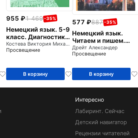
955
1 469
-35%
577
887
-35%
Немецкий язык. 5-9
Немецкий язык.
класс. Диагностика
Читаем и пишем.
планируемых
Костева Виктория Михайловна
Уровень А2
Дрейт Александер
Просвещение
результатов.
Просвещение
Учебное пособие
В корзину
В корзину
Интересно
и
Лабиринт. Сейчас
Детский навигатор
ы
Рецензии читателей