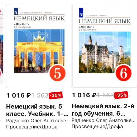
1 016
1 563
1 016
1 563
-35%
-35%
Немецкий язык. 2-й
Немецкий язык. 5
год обучения. 6
класс. Учебник. 1-й
класс. Учебник.
Радченко Олег Анатольевич
у
Радченко Олег Анатольевич
год обучения. ФГОС
Радченко Олег Анатольевич
Просвещение/Дрофа
Просвещение/Дрофа
ФГОС