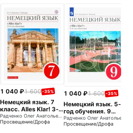
1
Н
г
к
Пр
В
1 040
1 600
-35%
1 040
1 600
-35%
Немецкий язык. 7
Немецкий язык. 5-й
класс. Alles Klar! 3-й
год обучения. 9
год обучения.
Радченко Олег Анатольевич
класс. Учебник.
Радченко Олег Анатольевич
Просвещение/Дрофа
Учебник. ФГОС
Просвещение/Дрофа
ФГОС