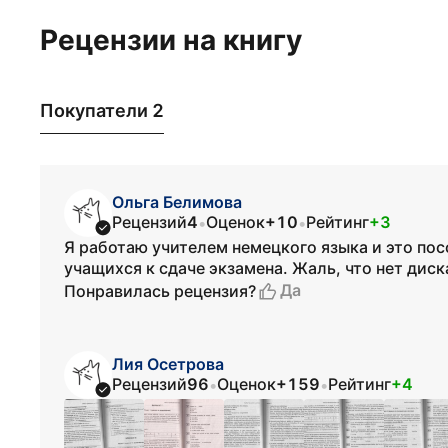
Рецензии на книгу
Покупатели 2
Ольга Белимова
Рецензий
4
Оценок
+10
Рейтинг
+3
•
•
Я работаю учителем немецкого языка и это по
учащихся к сдаче экзамена. Жаль, что нет диск
Да
Понравилась рецензия?
Лия Осетрова
Рецензий
96
Оценок
+159
Рейтинг
+4
•
•