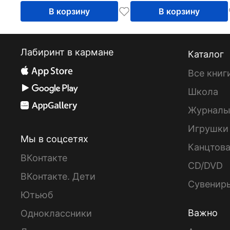
В корзину
В корзину
Лабиринт в кармане
Каталог
Все книг
Школа
Журнал
Игрушки
Мы в соцсетях
Канцтов
ВКонтакте
CD/DVD
ВКонтакте. Дети
Сувенир
Ютьюб
Важно
Одноклассники