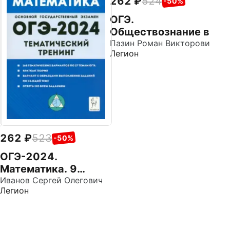
262
524
2
-50%
ОГЭ.
О
Обществознание в
я
таблицах и схемах.
Пазин Роман Викторович
И
Легион
Ле
9 класс
с
262
523
-50%
ОГЭ-2024.
Математика. 9
класс.
Иванов Сергей Олегович
Легион
Тематический
тренинг