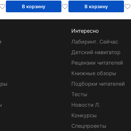
школы
В корзину
В корзину
Интересно
и
Лабиринт. Сейчас
Детский навигатор
ы
Рецензии читателей
Книжные обзоры
ары
Подборки читателей
Тесты
ы
Новости Л.
Конкурсы
Спецпроекты