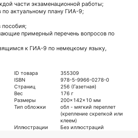
ждой части экзаменационной работы;
 по актуальному плану ГИА-9;
в пособия;
ючающие примерный перечень вопросов по
вящимся к ГИА-9 по немецкому языку,
ID товара
355309
ISBN
978-5-9966-0278-0
Страниц
256
(Газетная)
Вес
176
г
Размеры
200x142x10
мм
Тип обложки
обл - мягкий переплет
(крепление скрепкой или
клеем)
Иллюстрации
Без иллюстраций