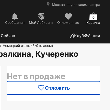
Москва
— доставим завтра
0
Сообщения
Mой Лабиринт
Отложенные
Корзина
 Сейчас
Клуб
Акции
Немецкий язык. (5-9 классы)
/
Аралкина, Кучеренко
Нет в продаже
Отложить