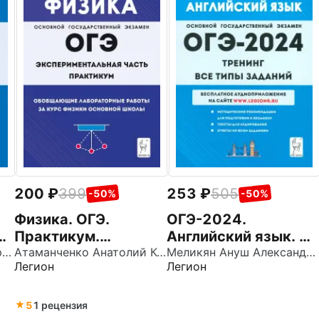
200
399
253
505
-50%
-50%
Физика. ОГЭ.
ОГЭ-2024.
с.
Практикум.
Английский язык. 9-
Дремов Александр Петрович
Обобщающие
Атаманченко Анатолий Кузьмич
й класс. Тренинг.
Меликян Ануш Александровна
Легион
Легион
лабораторные
Все типы заданий
работы за курс
физики основной
5
1 рецензия