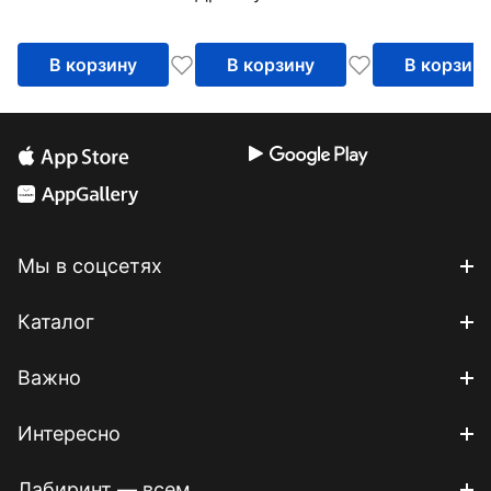
прошлого,
прошлые тр
исцелить боль от
выстроить
травмы
В корзину
В корзину
В корзин
надежные
отношения
Мы в соцсетях
Каталог
Важно
Интересно
Лабиринт — всем