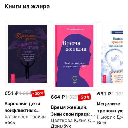
Книги из жанра
651
1 301
-50%
651
1 301
-
664
1 327
-50%
Взрослые дети
Исцелите
Время женщин.
конфликтных
тревожную
Знай свои права: от
Хатчинсон Трейси С.
Ньюрик Дже
родителей. Как
привязанност
Цветкова Юлия Сергеевна
харассмента до
Весь
Весь
освободиться от
отпустить
Дримбук
ЭКО